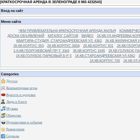
[
КРАТКОСРОЧНАЯ АРЕНДА В ЗЕЛЕНОГРАДЕ 8 965 4232543
]
Вход на сайт
Меню сайта
ЧЕМ ПРИВЛЕКАТЕЛЬНА КРАТКОСРОЧНАЯ АРЕНДА ЖИЛЬЯ
КОММЕРЧЕС
ДОСКА ОБЪЯВЛЕНИЙ
КАТАЛОГ САЙТОВ
ВИДЕО
1К.КВ.УЛ.АНДРЕЕВКА КОР
КВАРТИРА-СТУДИЯ, СТАРОАНДРЕЕВСКАЯ УЛ. 43К2
2К.КВ.ЖИЛИНСКАЯ У
2К.КВ.КОРПУС 353
2К.КВ.КОРПУС 360А
2К.КВ.КОРПУС 931
2К.КВ.ГЕОРГ
1-К.КВ.ГЕОРГИЕВСКИЙ ПР-Т, 33к5
3К.КВ.КОРПУС 1645
2К.КВ.ГОЛУБОЕ,ПА
1К.КВ.ГОЛУБОЕ,ПАРКОВЫЙ Б-Р. 5
1К.КВ.СТАРОАНДРЕЕВСКАЯ УЛ.43К2
1К.КВ.КОРПУС 705
2К.КВ.УЛ
Categories
Другое
Компьютерные игры
Красота и здоровье
Люди и блоги
Музыка
Общество
Путешествия и события
Развлечения
Сериалы