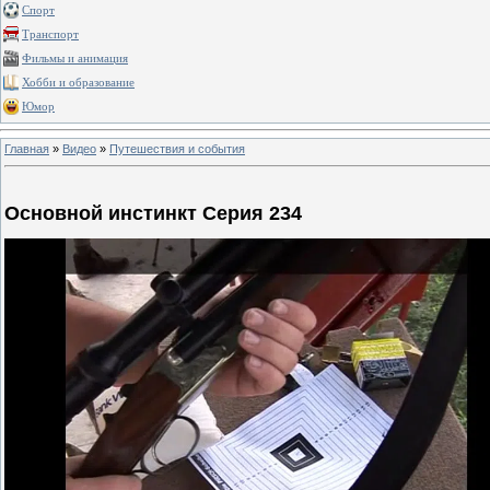
Спорт
Транспорт
Фильмы и анимация
Хобби и образование
Юмор
Главная
»
Видео
»
Путешествия и события
Основной инстинкт Серия 234