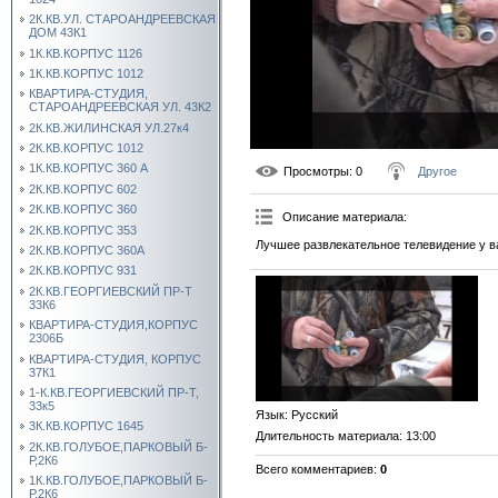
2К.КВ.УЛ. СТАРОАНДРЕЕВСКАЯ
ДОМ 43К1
1К.КВ.КОРПУС 1126
1К.КВ.КОРПУС 1012
КВАРТИРА-СТУДИЯ,
СТАРОАНДРЕЕВСКАЯ УЛ. 43К2
2К.КВ.ЖИЛИНСКАЯ УЛ.27к4
2К.КВ.КОРПУС 1012
1К.КВ.КОРПУС 360 А
Просмотры
: 0
Другое
2К.КВ.КОРПУС 602
2К.КВ.КОРПУС 360
Описание материала
:
2К.КВ.КОРПУС 353
Лучшее развлекательное телевидение у в
2К.КВ.КОРПУС 360А
2К.КВ.КОРПУС 931
2К.КВ.ГЕОРГИЕВСКИЙ ПР-Т
33К6
КВАРТИРА-СТУДИЯ,КОРПУС
2306Б
КВАРТИРА-СТУДИЯ, КОРПУС
37К1
1-К.КВ.ГЕОРГИЕВСКИЙ ПР-Т,
33к5
Язык
: Русский
3К.КВ.КОРПУС 1645
Длительность материала
: 13:00
2К.КВ.ГОЛУБОЕ,ПАРКОВЫЙ Б-
Р,2К6
Всего комментариев
:
0
1К.КВ.ГОЛУБОЕ,ПАРКОВЫЙ Б-
Р,2К6