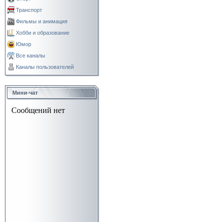
Транспорт
Фильмы и анимация
Хобби и образование
Юмор
Все каналы
Каналы пользователей
Мини-чат