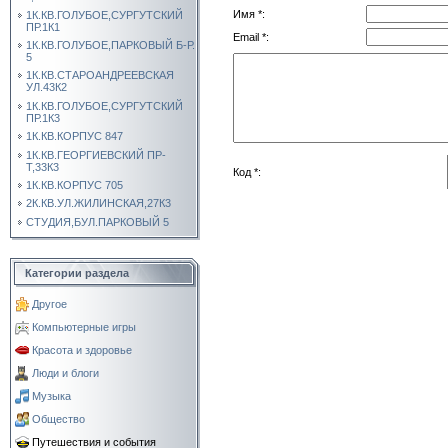
Имя *:
1К.КВ.ГОЛУБОЕ,СУРГУТСКИЙ
ПР.1К1
Email *:
1К.КВ.ГОЛУБОЕ,ПАРКОВЫЙ Б-Р.
5
1К.КВ.СТАРОАНДРЕЕВСКАЯ
УЛ.43К2
1К.КВ.ГОЛУБОЕ,СУРГУТСКИЙ
ПР.1К3
1К.КВ.КОРПУС 847
1К.КВ.ГЕОРГИЕВСКИЙ ПР-
Т,33К3
Код *:
1К.КВ.КОРПУС 705
2К.КВ.УЛ.ЖИЛИНСКАЯ,27К3
СТУДИЯ,БУЛ.ПАРКОВЫЙ 5
Категории раздела
Другое
Компьютерные игры
Красота и здоровье
Люди и блоги
Музыка
Общество
Путешествия и события