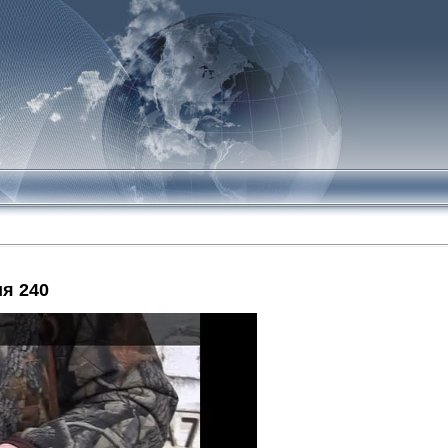
я 240