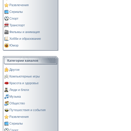
Развлечения
Сериалы
Спорт
Транспорт
Фильмы и анимация
Хобби и образование
Юмор
Категории каналов
Другое
Компьютерные игры
Красота и здоровье
Люди и блоги
Музыка
Общество
Путешествия и события
Развлечения
Сериалы
Спорт