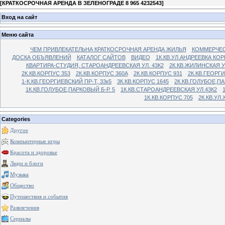
[
КРАТКОСРОЧНАЯ АРЕНДА В ЗЕЛЕНОГРАДЕ 8 965 4232543
]
Вход на сайт
Меню сайта
ЧЕМ ПРИВЛЕКАТЕЛЬНА КРАТКОСРОЧНАЯ АРЕНДА ЖИЛЬЯ
КОММЕРЧЕС
ДОСКА ОБЪЯВЛЕНИЙ
КАТАЛОГ САЙТОВ
ВИДЕО
1К.КВ.УЛ.АНДРЕЕВКА КОР
КВАРТИРА-СТУДИЯ, СТАРОАНДРЕЕВСКАЯ УЛ. 43К2
2К.КВ.ЖИЛИНСКАЯ У
2К.КВ.КОРПУС 353
2К.КВ.КОРПУС 360А
2К.КВ.КОРПУС 931
2К.КВ.ГЕОРГ
1-К.КВ.ГЕОРГИЕВСКИЙ ПР-Т, 33к5
3К.КВ.КОРПУС 1645
2К.КВ.ГОЛУБОЕ,ПА
1К.КВ.ГОЛУБОЕ,ПАРКОВЫЙ Б-Р. 5
1К.КВ.СТАРОАНДРЕЕВСКАЯ УЛ.43К2
1К.КВ.КОРПУС 705
2К.КВ.УЛ
Categories
Другое
Компьютерные игры
Красота и здоровье
Люди и блоги
Музыка
Общество
Путешествия и события
Развлечения
Сериалы