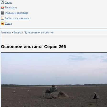
Спорт
Транспорт
Фильмы и анимация
Хобби и образование
Юмор
Главная
»
Видео
»
Путешествия и события
Основной инстинкт Серия 266