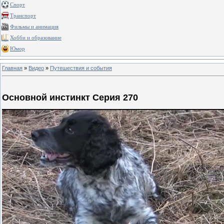
Спорт
Транспорт
Фильмы и анимация
Хобби и образование
Юмор
Главная
»
Видео
»
Путешествия и события
Основной инстинкт Серия 270