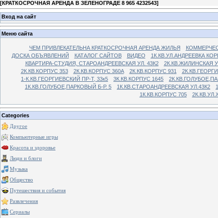
[
КРАТКОСРОЧНАЯ АРЕНДА В ЗЕЛЕНОГРАДЕ 8 965 4232543
]
Вход на сайт
Меню сайта
ЧЕМ ПРИВЛЕКАТЕЛЬНА КРАТКОСРОЧНАЯ АРЕНДА ЖИЛЬЯ
КОММЕРЧЕС
ДОСКА ОБЪЯВЛЕНИЙ
КАТАЛОГ САЙТОВ
ВИДЕО
1К.КВ.УЛ.АНДРЕЕВКА КОР
КВАРТИРА-СТУДИЯ, СТАРОАНДРЕЕВСКАЯ УЛ. 43К2
2К.КВ.ЖИЛИНСКАЯ У
2К.КВ.КОРПУС 353
2К.КВ.КОРПУС 360А
2К.КВ.КОРПУС 931
2К.КВ.ГЕОРГ
1-К.КВ.ГЕОРГИЕВСКИЙ ПР-Т, 33к5
3К.КВ.КОРПУС 1645
2К.КВ.ГОЛУБОЕ,ПА
1К.КВ.ГОЛУБОЕ,ПАРКОВЫЙ Б-Р. 5
1К.КВ.СТАРОАНДРЕЕВСКАЯ УЛ.43К2
1К.КВ.КОРПУС 705
2К.КВ.УЛ
Categories
Другое
Компьютерные игры
Красота и здоровье
Люди и блоги
Музыка
Общество
Путешествия и события
Развлечения
Сериалы