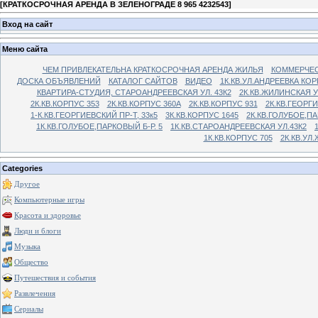
[
КРАТКОСРОЧНАЯ АРЕНДА В ЗЕЛЕНОГРАДЕ 8 965 4232543
]
Вход на сайт
Меню сайта
ЧЕМ ПРИВЛЕКАТЕЛЬНА КРАТКОСРОЧНАЯ АРЕНДА ЖИЛЬЯ
КОММЕРЧЕС
ДОСКА ОБЪЯВЛЕНИЙ
КАТАЛОГ САЙТОВ
ВИДЕО
1К.КВ.УЛ.АНДРЕЕВКА КОР
КВАРТИРА-СТУДИЯ, СТАРОАНДРЕЕВСКАЯ УЛ. 43К2
2К.КВ.ЖИЛИНСКАЯ У
2К.КВ.КОРПУС 353
2К.КВ.КОРПУС 360А
2К.КВ.КОРПУС 931
2К.КВ.ГЕОРГ
1-К.КВ.ГЕОРГИЕВСКИЙ ПР-Т, 33к5
3К.КВ.КОРПУС 1645
2К.КВ.ГОЛУБОЕ,ПА
1К.КВ.ГОЛУБОЕ,ПАРКОВЫЙ Б-Р. 5
1К.КВ.СТАРОАНДРЕЕВСКАЯ УЛ.43К2
1К.КВ.КОРПУС 705
2К.КВ.УЛ
Categories
Другое
Компьютерные игры
Красота и здоровье
Люди и блоги
Музыка
Общество
Путешествия и события
Развлечения
Сериалы