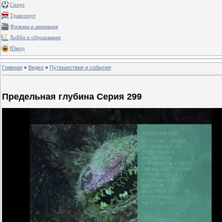
Спорт
Транспорт
Фильмы и анимация
Хобби и образование
Юмор
Главная
»
Видео
»
Путешествия и события
Предельная глубина Серия 299