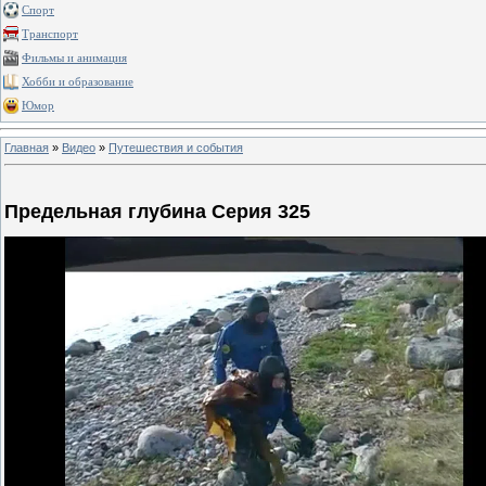
Спорт
Транспорт
Фильмы и анимация
Хобби и образование
Юмор
Главная
»
Видео
»
Путешествия и события
Предельная глубина Серия 325