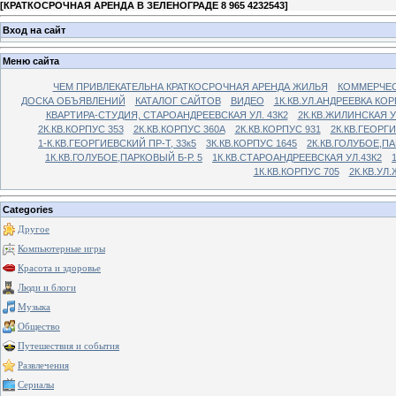
[
КРАТКОСРОЧНАЯ АРЕНДА В ЗЕЛЕНОГРАДЕ 8 965 4232543
]
Вход на сайт
Меню сайта
ЧЕМ ПРИВЛЕКАТЕЛЬНА КРАТКОСРОЧНАЯ АРЕНДА ЖИЛЬЯ
КОММЕРЧЕС
ДОСКА ОБЪЯВЛЕНИЙ
КАТАЛОГ САЙТОВ
ВИДЕО
1К.КВ.УЛ.АНДРЕЕВКА КОР
КВАРТИРА-СТУДИЯ, СТАРОАНДРЕЕВСКАЯ УЛ. 43К2
2К.КВ.ЖИЛИНСКАЯ У
2К.КВ.КОРПУС 353
2К.КВ.КОРПУС 360А
2К.КВ.КОРПУС 931
2К.КВ.ГЕОРГ
1-К.КВ.ГЕОРГИЕВСКИЙ ПР-Т, 33к5
3К.КВ.КОРПУС 1645
2К.КВ.ГОЛУБОЕ,ПА
1К.КВ.ГОЛУБОЕ,ПАРКОВЫЙ Б-Р. 5
1К.КВ.СТАРОАНДРЕЕВСКАЯ УЛ.43К2
1К.КВ.КОРПУС 705
2К.КВ.УЛ
Categories
Другое
Компьютерные игры
Красота и здоровье
Люди и блоги
Музыка
Общество
Путешествия и события
Развлечения
Сериалы