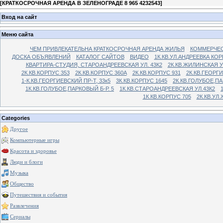
[
КРАТКОСРОЧНАЯ АРЕНДА В ЗЕЛЕНОГРАДЕ 8 965 4232543
]
Вход на сайт
Меню сайта
ЧЕМ ПРИВЛЕКАТЕЛЬНА КРАТКОСРОЧНАЯ АРЕНДА ЖИЛЬЯ
КОММЕРЧЕС
ДОСКА ОБЪЯВЛЕНИЙ
КАТАЛОГ САЙТОВ
ВИДЕО
1К.КВ.УЛ.АНДРЕЕВКА КОР
КВАРТИРА-СТУДИЯ, СТАРОАНДРЕЕВСКАЯ УЛ. 43К2
2К.КВ.ЖИЛИНСКАЯ У
2К.КВ.КОРПУС 353
2К.КВ.КОРПУС 360А
2К.КВ.КОРПУС 931
2К.КВ.ГЕОРГ
1-К.КВ.ГЕОРГИЕВСКИЙ ПР-Т, 33к5
3К.КВ.КОРПУС 1645
2К.КВ.ГОЛУБОЕ,ПА
1К.КВ.ГОЛУБОЕ,ПАРКОВЫЙ Б-Р. 5
1К.КВ.СТАРОАНДРЕЕВСКАЯ УЛ.43К2
1К.КВ.КОРПУС 705
2К.КВ.УЛ
Categories
Другое
Компьютерные игры
Красота и здоровье
Люди и блоги
Музыка
Общество
Путешествия и события
Развлечения
Сериалы