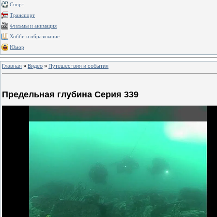
Спорт
Транспорт
Фильмы и анимация
Хобби и образование
Юмор
Главная
»
Видео
»
Путешествия и события
Предельная глубина Серия 339