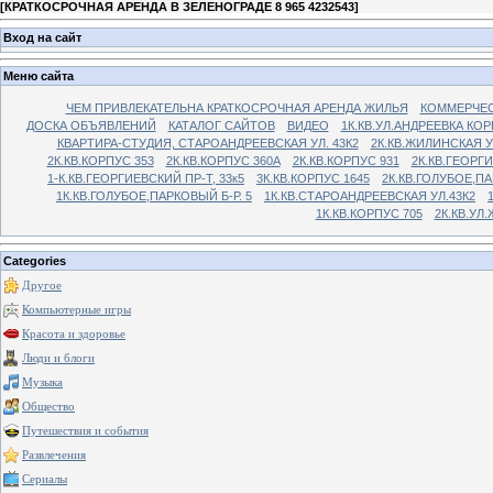
[
КРАТКОСРОЧНАЯ АРЕНДА В ЗЕЛЕНОГРАДЕ 8 965 4232543
]
Вход на сайт
Меню сайта
ЧЕМ ПРИВЛЕКАТЕЛЬНА КРАТКОСРОЧНАЯ АРЕНДА ЖИЛЬЯ
КОММЕРЧЕС
ДОСКА ОБЪЯВЛЕНИЙ
КАТАЛОГ САЙТОВ
ВИДЕО
1К.КВ.УЛ.АНДРЕЕВКА КОР
КВАРТИРА-СТУДИЯ, СТАРОАНДРЕЕВСКАЯ УЛ. 43К2
2К.КВ.ЖИЛИНСКАЯ У
2К.КВ.КОРПУС 353
2К.КВ.КОРПУС 360А
2К.КВ.КОРПУС 931
2К.КВ.ГЕОРГ
1-К.КВ.ГЕОРГИЕВСКИЙ ПР-Т, 33к5
3К.КВ.КОРПУС 1645
2К.КВ.ГОЛУБОЕ,ПА
1К.КВ.ГОЛУБОЕ,ПАРКОВЫЙ Б-Р. 5
1К.КВ.СТАРОАНДРЕЕВСКАЯ УЛ.43К2
1К.КВ.КОРПУС 705
2К.КВ.УЛ
Categories
Другое
Компьютерные игры
Красота и здоровье
Люди и блоги
Музыка
Общество
Путешествия и события
Развлечения
Сериалы