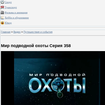
Спорт
Транспорт
Фильмы и анимация
Хобби и образование
Юмор
Главная
»
Видео
»
Путешествия и события
Мир подводной охоты Серия 358