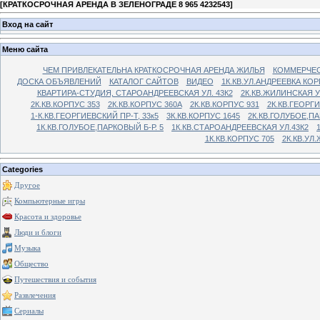
[
КРАТКОСРОЧНАЯ АРЕНДА В ЗЕЛЕНОГРАДЕ 8 965 4232543
]
Вход на сайт
Меню сайта
ЧЕМ ПРИВЛЕКАТЕЛЬНА КРАТКОСРОЧНАЯ АРЕНДА ЖИЛЬЯ
КОММЕРЧЕС
ДОСКА ОБЪЯВЛЕНИЙ
КАТАЛОГ САЙТОВ
ВИДЕО
1К.КВ.УЛ.АНДРЕЕВКА КОР
КВАРТИРА-СТУДИЯ, СТАРОАНДРЕЕВСКАЯ УЛ. 43К2
2К.КВ.ЖИЛИНСКАЯ У
2К.КВ.КОРПУС 353
2К.КВ.КОРПУС 360А
2К.КВ.КОРПУС 931
2К.КВ.ГЕОРГ
1-К.КВ.ГЕОРГИЕВСКИЙ ПР-Т, 33к5
3К.КВ.КОРПУС 1645
2К.КВ.ГОЛУБОЕ,ПА
1К.КВ.ГОЛУБОЕ,ПАРКОВЫЙ Б-Р. 5
1К.КВ.СТАРОАНДРЕЕВСКАЯ УЛ.43К2
1К.КВ.КОРПУС 705
2К.КВ.УЛ
Categories
Другое
Компьютерные игры
Красота и здоровье
Люди и блоги
Музыка
Общество
Путешествия и события
Развлечения
Сериалы