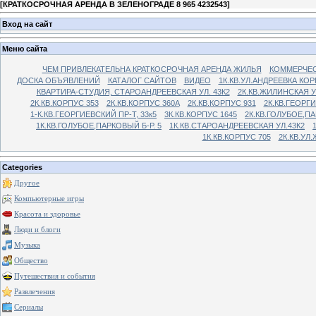
[
КРАТКОСРОЧНАЯ АРЕНДА В ЗЕЛЕНОГРАДЕ 8 965 4232543
]
Вход на сайт
Меню сайта
ЧЕМ ПРИВЛЕКАТЕЛЬНА КРАТКОСРОЧНАЯ АРЕНДА ЖИЛЬЯ
КОММЕРЧЕС
ДОСКА ОБЪЯВЛЕНИЙ
КАТАЛОГ САЙТОВ
ВИДЕО
1К.КВ.УЛ.АНДРЕЕВКА КОР
КВАРТИРА-СТУДИЯ, СТАРОАНДРЕЕВСКАЯ УЛ. 43К2
2К.КВ.ЖИЛИНСКАЯ У
2К.КВ.КОРПУС 353
2К.КВ.КОРПУС 360А
2К.КВ.КОРПУС 931
2К.КВ.ГЕОРГ
1-К.КВ.ГЕОРГИЕВСКИЙ ПР-Т, 33к5
3К.КВ.КОРПУС 1645
2К.КВ.ГОЛУБОЕ,ПА
1К.КВ.ГОЛУБОЕ,ПАРКОВЫЙ Б-Р. 5
1К.КВ.СТАРОАНДРЕЕВСКАЯ УЛ.43К2
1К.КВ.КОРПУС 705
2К.КВ.УЛ
Categories
Другое
Компьютерные игры
Красота и здоровье
Люди и блоги
Музыка
Общество
Путешествия и события
Развлечения
Сериалы