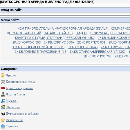
[
КРАТКОСРОЧНАЯ АРЕНДА В ЗЕЛЕНОГРАДЕ 8 965 4232543
]
Вход на сайт
Меню сайта
ЧЕМ ПРИВЛЕКАТЕЛЬНА КРАТКОСРОЧНАЯ АРЕНДА ЖИЛЬЯ
КОММЕРЧЕС
ДОСКА ОБЪЯВЛЕНИЙ
КАТАЛОГ САЙТОВ
ВИДЕО
1К.КВ.УЛ.АНДРЕЕВКА КОР
КВАРТИРА-СТУДИЯ, СТАРОАНДРЕЕВСКАЯ УЛ. 43К2
2К.КВ.ЖИЛИНСКАЯ У
2К.КВ.КОРПУС 353
2К.КВ.КОРПУС 360А
2К.КВ.КОРПУС 931
2К.КВ.ГЕОРГ
1-К.КВ.ГЕОРГИЕВСКИЙ ПР-Т, 33к5
3К.КВ.КОРПУС 1645
2К.КВ.ГОЛУБОЕ,ПА
1К.КВ.ГОЛУБОЕ,ПАРКОВЫЙ Б-Р. 5
1К.КВ.СТАРОАНДРЕЕВСКАЯ УЛ.43К2
1К.КВ.КОРПУС 705
2К.КВ.УЛ
Categories
Другое
Компьютерные игры
Красота и здоровье
Люди и блоги
Музыка
Общество
Путешествия и события
Развлечения
Сериалы