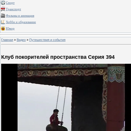
Спорт
Транспорт
Фильмы и анимация
Хобби и образование
Юмор
Главная
»
Видео
»
Путешествия и события
Клуб покорителей пространства Серия 394