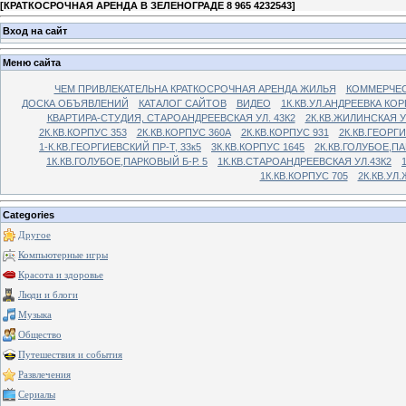
[
КРАТКОСРОЧНАЯ АРЕНДА В ЗЕЛЕНОГРАДЕ 8 965 4232543
]
Вход на сайт
Меню сайта
ЧЕМ ПРИВЛЕКАТЕЛЬНА КРАТКОСРОЧНАЯ АРЕНДА ЖИЛЬЯ
КОММЕРЧЕС
ДОСКА ОБЪЯВЛЕНИЙ
КАТАЛОГ САЙТОВ
ВИДЕО
1К.КВ.УЛ.АНДРЕЕВКА КОР
КВАРТИРА-СТУДИЯ, СТАРОАНДРЕЕВСКАЯ УЛ. 43К2
2К.КВ.ЖИЛИНСКАЯ У
2К.КВ.КОРПУС 353
2К.КВ.КОРПУС 360А
2К.КВ.КОРПУС 931
2К.КВ.ГЕОРГ
1-К.КВ.ГЕОРГИЕВСКИЙ ПР-Т, 33к5
3К.КВ.КОРПУС 1645
2К.КВ.ГОЛУБОЕ,ПА
1К.КВ.ГОЛУБОЕ,ПАРКОВЫЙ Б-Р. 5
1К.КВ.СТАРОАНДРЕЕВСКАЯ УЛ.43К2
1К.КВ.КОРПУС 705
2К.КВ.УЛ
Categories
Другое
Компьютерные игры
Красота и здоровье
Люди и блоги
Музыка
Общество
Путешествия и события
Развлечения
Сериалы