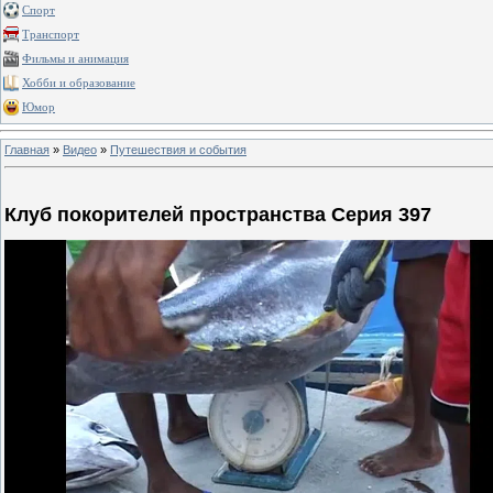
Спорт
Транспорт
Фильмы и анимация
Хобби и образование
Юмор
Главная
»
Видео
»
Путешествия и события
Клуб покорителей пространства Серия 397