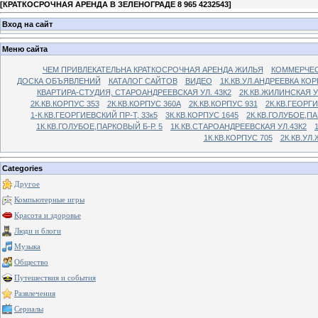
[
КРАТКОСРОЧНАЯ АРЕНДА В ЗЕЛЕНОГРАДЕ 8 965 4232543
]
Вход на сайт
Меню сайта
ЧЕМ ПРИВЛЕКАТЕЛЬНА КРАТКОСРОЧНАЯ АРЕНДА ЖИЛЬЯ
КОММЕРЧЕС
ДОСКА ОБЪЯВЛЕНИЙ
КАТАЛОГ САЙТОВ
ВИДЕО
1К.КВ.УЛ.АНДРЕЕВКА КОР
КВАРТИРА-СТУДИЯ, СТАРОАНДРЕЕВСКАЯ УЛ. 43К2
2К.КВ.ЖИЛИНСКАЯ У
2К.КВ.КОРПУС 353
2К.КВ.КОРПУС 360А
2К.КВ.КОРПУС 931
2К.КВ.ГЕОРГ
1-К.КВ.ГЕОРГИЕВСКИЙ ПР-Т, 33к5
3К.КВ.КОРПУС 1645
2К.КВ.ГОЛУБОЕ,ПА
1К.КВ.ГОЛУБОЕ,ПАРКОВЫЙ Б-Р. 5
1К.КВ.СТАРОАНДРЕЕВСКАЯ УЛ.43К2
1К.КВ.КОРПУС 705
2К.КВ.УЛ
Categories
Другое
Компьютерные игры
Красота и здоровье
Люди и блоги
Музыка
Общество
Путешествия и события
Развлечения
Сериалы