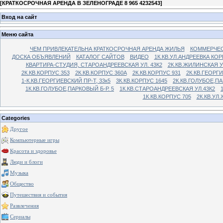
[
КРАТКОСРОЧНАЯ АРЕНДА В ЗЕЛЕНОГРАДЕ 8 965 4232543
]
Вход на сайт
Меню сайта
ЧЕМ ПРИВЛЕКАТЕЛЬНА КРАТКОСРОЧНАЯ АРЕНДА ЖИЛЬЯ
КОММЕРЧЕС
ДОСКА ОБЪЯВЛЕНИЙ
КАТАЛОГ САЙТОВ
ВИДЕО
1К.КВ.УЛ.АНДРЕЕВКА КОР
КВАРТИРА-СТУДИЯ, СТАРОАНДРЕЕВСКАЯ УЛ. 43К2
2К.КВ.ЖИЛИНСКАЯ У
2К.КВ.КОРПУС 353
2К.КВ.КОРПУС 360А
2К.КВ.КОРПУС 931
2К.КВ.ГЕОРГ
1-К.КВ.ГЕОРГИЕВСКИЙ ПР-Т, 33к5
3К.КВ.КОРПУС 1645
2К.КВ.ГОЛУБОЕ,ПА
1К.КВ.ГОЛУБОЕ,ПАРКОВЫЙ Б-Р. 5
1К.КВ.СТАРОАНДРЕЕВСКАЯ УЛ.43К2
1К.КВ.КОРПУС 705
2К.КВ.УЛ
Categories
Другое
Компьютерные игры
Красота и здоровье
Люди и блоги
Музыка
Общество
Путешествия и события
Развлечения
Сериалы