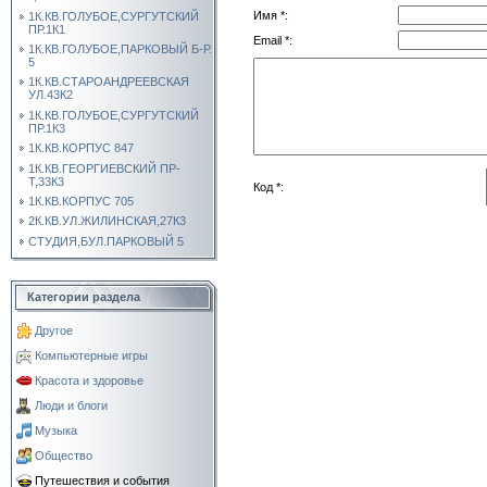
Имя *:
1К.КВ.ГОЛУБОЕ,СУРГУТСКИЙ
ПР.1К1
Email *:
1К.КВ.ГОЛУБОЕ,ПАРКОВЫЙ Б-Р.
5
1К.КВ.СТАРОАНДРЕЕВСКАЯ
УЛ.43К2
1К.КВ.ГОЛУБОЕ,СУРГУТСКИЙ
ПР.1К3
1К.КВ.КОРПУС 847
1К.КВ.ГЕОРГИЕВСКИЙ ПР-
Т,33К3
Код *:
1К.КВ.КОРПУС 705
2К.КВ.УЛ.ЖИЛИНСКАЯ,27К3
СТУДИЯ,БУЛ.ПАРКОВЫЙ 5
Категории раздела
Другое
Компьютерные игры
Красота и здоровье
Люди и блоги
Музыка
Общество
Путешествия и события