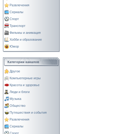
Развлечения
Сериалы
Спорт
Транспорт
Фильмы и анимация
Хобби и образование
Юмор
Категории каналов
Другое
Компьютерные игры
Красота и здоровье
Люди и блоги
Музыка
Общество
Путешествия и события
Развлечения
Сериалы
Спорт