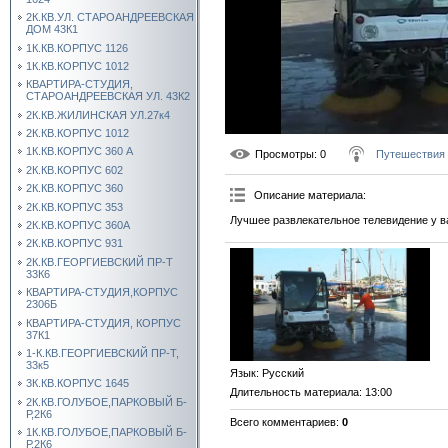
2К.КВ.УЛ. СТАРОАНДРЕЕВСКАЯ
ДОМ 43К1
1К.КВ.КОРПУС 1126
1К.КВ.КОРПУС 1012
КВАРТИРА-СТУДИЯ,
СТАРОАНДРЕЕВСКАЯ УЛ. 43К2
2К.КВ.ЖИЛИНСКАЯ УЛ.27к4
2К.КВ.КОРПУС 1012
1К.КВ.КОРПУС 360 А
Просмотры
: 0
Путешествия
2К.КВ.КОРПУС 602
2К.КВ.КОРПУС 360
Описание материала
:
2К.КВ.КОРПУС 353
Лучшее развлекательное телевидение у в
2К.КВ.КОРПУС 360А
2К.КВ.КОРПУС 931
2К.КВ.ГЕОРГИЕВСКИЙ ПР-Т
33К6
КВАРТИРА-СТУДИЯ,КОРПУС
2306Б
КВАРТИРА-СТУДИЯ, КОРПУС
37К1
1-К.КВ.ГЕОРГИЕВСКИЙ ПР-Т,
33к5
Язык
: Русский
3К.КВ.КОРПУС 1645
Длительность материала
: 13:00
2К.КВ.ГОЛУБОЕ,ПАРКОВЫЙ Б-
Р,2К6
Всего комментариев
:
0
1К.КВ.ГОЛУБОЕ,ПАРКОВЫЙ Б-
Р,2К6