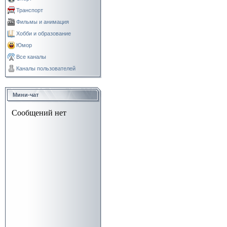
Транспорт
Фильмы и анимация
Хобби и образование
Юмор
Все каналы
Каналы пользователей
Мини-чат