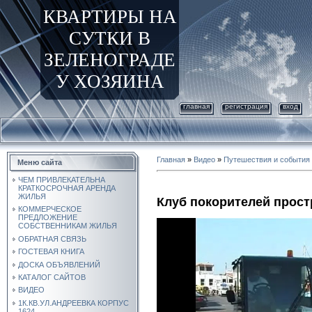
КВАРТИРЫ НА
СУТКИ В
ЗЕЛЕНОГРАДЕ
У ХОЗЯИНА
главная
регистрация
вход
Главная
»
Видео
»
Путешествия и события
Меню сайта
ЧЕМ ПРИВЛЕКАТЕЛЬНА
КРАТКОСРОЧНАЯ АРЕНДА
ЖИЛЬЯ
Клуб покорителей прост
КОММЕРЧЕСКОЕ
ПРЕДЛОЖЕНИЕ
СОБСТВЕННИКАМ ЖИЛЬЯ
ОБРАТНАЯ СВЯЗЬ
ГОСТЕВАЯ КНИГА
ДОСКА ОБЪЯВЛЕНИЙ
КАТАЛОГ САЙТОВ
ВИДЕО
1К.КВ.УЛ.АНДРЕЕВКА КОРПУС
1624