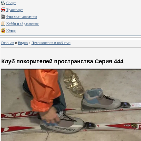
Спорт
Транспорт
Фильмы и анимация
Хобби и образование
Юмор
Главная
»
Видео
»
Путешествия и события
Клуб покорителей пространства Серия 444