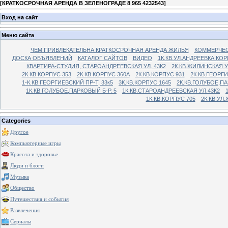
[
КРАТКОСРОЧНАЯ АРЕНДА В ЗЕЛЕНОГРАДЕ 8 965 4232543
]
Вход на сайт
Меню сайта
ЧЕМ ПРИВЛЕКАТЕЛЬНА КРАТКОСРОЧНАЯ АРЕНДА ЖИЛЬЯ
КОММЕРЧЕС
ДОСКА ОБЪЯВЛЕНИЙ
КАТАЛОГ САЙТОВ
ВИДЕО
1К.КВ.УЛ.АНДРЕЕВКА КОР
КВАРТИРА-СТУДИЯ, СТАРОАНДРЕЕВСКАЯ УЛ. 43К2
2К.КВ.ЖИЛИНСКАЯ У
2К.КВ.КОРПУС 353
2К.КВ.КОРПУС 360А
2К.КВ.КОРПУС 931
2К.КВ.ГЕОРГ
1-К.КВ.ГЕОРГИЕВСКИЙ ПР-Т, 33к5
3К.КВ.КОРПУС 1645
2К.КВ.ГОЛУБОЕ,ПА
1К.КВ.ГОЛУБОЕ,ПАРКОВЫЙ Б-Р. 5
1К.КВ.СТАРОАНДРЕЕВСКАЯ УЛ.43К2
1К.КВ.КОРПУС 705
2К.КВ.УЛ
Categories
Другое
Компьютерные игры
Красота и здоровье
Люди и блоги
Музыка
Общество
Путешествия и события
Развлечения
Сериалы