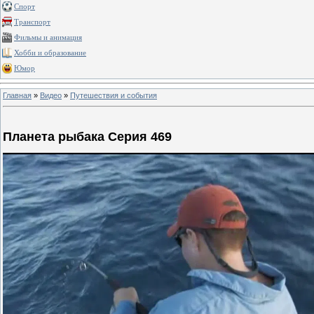
Спорт
Транспорт
Фильмы и анимация
Хобби и образование
Юмор
Главная
»
Видео
»
Путешествия и события
Планета рыбака Серия 469