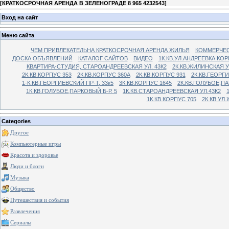
[
КРАТКОСРОЧНАЯ АРЕНДА В ЗЕЛЕНОГРАДЕ 8 965 4232543
]
Вход на сайт
Меню сайта
ЧЕМ ПРИВЛЕКАТЕЛЬНА КРАТКОСРОЧНАЯ АРЕНДА ЖИЛЬЯ
КОММЕРЧЕС
ДОСКА ОБЪЯВЛЕНИЙ
КАТАЛОГ САЙТОВ
ВИДЕО
1К.КВ.УЛ.АНДРЕЕВКА КОР
КВАРТИРА-СТУДИЯ, СТАРОАНДРЕЕВСКАЯ УЛ. 43К2
2К.КВ.ЖИЛИНСКАЯ У
2К.КВ.КОРПУС 353
2К.КВ.КОРПУС 360А
2К.КВ.КОРПУС 931
2К.КВ.ГЕОРГ
1-К.КВ.ГЕОРГИЕВСКИЙ ПР-Т, 33к5
3К.КВ.КОРПУС 1645
2К.КВ.ГОЛУБОЕ,ПА
1К.КВ.ГОЛУБОЕ,ПАРКОВЫЙ Б-Р. 5
1К.КВ.СТАРОАНДРЕЕВСКАЯ УЛ.43К2
1К.КВ.КОРПУС 705
2К.КВ.УЛ
Categories
Другое
Компьютерные игры
Красота и здоровье
Люди и блоги
Музыка
Общество
Путешествия и события
Развлечения
Сериалы