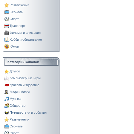
Развлечения
Сериалы
Спорт
Транспорт
Фильмы и анимация
Хобби и образование
Юмор
Категории каналов
Другое
Компьютерные игры
Красота и здоровье
Люди и блоги
Музыка
Общество
Путешествия и события
Развлечения
Сериалы
Спорт