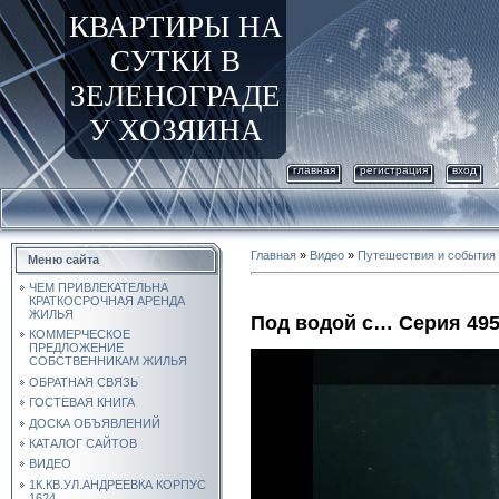
КВАРТИРЫ НА
СУТКИ В
ЗЕЛЕНОГРАДЕ
У ХОЗЯИНА
главная
регистрация
вход
Главная
»
Видео
»
Путешествия и события
Меню сайта
ЧЕМ ПРИВЛЕКАТЕЛЬНА
КРАТКОСРОЧНАЯ АРЕНДА
ЖИЛЬЯ
Под водой с… Серия 49
КОММЕРЧЕСКОЕ
ПРЕДЛОЖЕНИЕ
СОБСТВЕННИКАМ ЖИЛЬЯ
ОБРАТНАЯ СВЯЗЬ
ГОСТЕВАЯ КНИГА
ДОСКА ОБЪЯВЛЕНИЙ
КАТАЛОГ САЙТОВ
ВИДЕО
1К.КВ.УЛ.АНДРЕЕВКА КОРПУС
1624