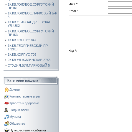
Имя *:
1К.КВ.ГОЛУБОЕ,СУРГУТСКИЙ
ПР.1К1
Email *:
1К.КВ.ГОЛУБОЕ,ПАРКОВЫЙ Б-Р.
5
1К.КВ.СТАРОАНДРЕЕВСКАЯ
УЛ.43К2
1К.КВ.ГОЛУБОЕ,СУРГУТСКИЙ
ПР.1К3
1К.КВ.КОРПУС 847
1К.КВ.ГЕОРГИЕВСКИЙ ПР-
Т,33К3
Код *:
1К.КВ.КОРПУС 705
2К.КВ.УЛ.ЖИЛИНСКАЯ,27К3
СТУДИЯ,БУЛ.ПАРКОВЫЙ 5
Категории раздела
Другое
Компьютерные игры
Красота и здоровье
Люди и блоги
Музыка
Общество
Путешествия и события