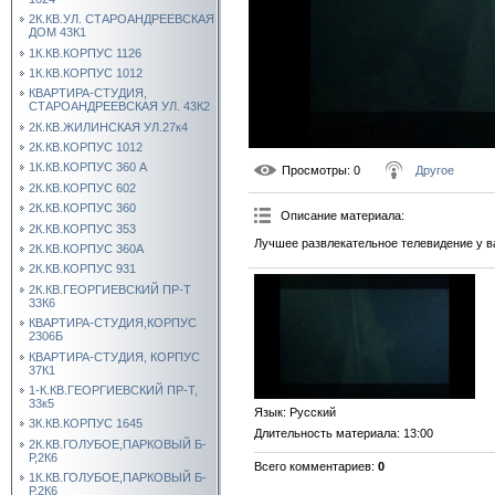
2К.КВ.УЛ. СТАРОАНДРЕЕВСКАЯ
ДОМ 43К1
1К.КВ.КОРПУС 1126
1К.КВ.КОРПУС 1012
КВАРТИРА-СТУДИЯ,
СТАРОАНДРЕЕВСКАЯ УЛ. 43К2
2К.КВ.ЖИЛИНСКАЯ УЛ.27к4
2К.КВ.КОРПУС 1012
1К.КВ.КОРПУС 360 А
Просмотры
: 0
Другое
2К.КВ.КОРПУС 602
2К.КВ.КОРПУС 360
Описание материала
:
2К.КВ.КОРПУС 353
Лучшее развлекательное телевидение у в
2К.КВ.КОРПУС 360А
2К.КВ.КОРПУС 931
2К.КВ.ГЕОРГИЕВСКИЙ ПР-Т
33К6
КВАРТИРА-СТУДИЯ,КОРПУС
2306Б
КВАРТИРА-СТУДИЯ, КОРПУС
37К1
1-К.КВ.ГЕОРГИЕВСКИЙ ПР-Т,
33к5
Язык
: Русский
3К.КВ.КОРПУС 1645
Длительность материала
: 13:00
2К.КВ.ГОЛУБОЕ,ПАРКОВЫЙ Б-
Р,2К6
Всего комментариев
:
0
1К.КВ.ГОЛУБОЕ,ПАРКОВЫЙ Б-
Р,2К6