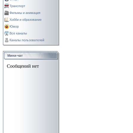
Транспорт
Фильмы и анимация
Хобби и образование
Юмор
Все каналы
Каналы пользователей
Мини-чат