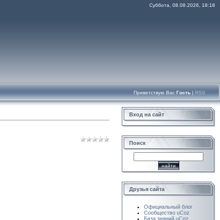
Суббота, 08.08.2026, 18:18
Приветствую Вас
Гость
|
RSS
Вход на сайт
Поиск
Друзья сайта
Официальный блог
Сообщество uCoz
База знаний uCoz