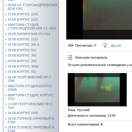
2К.КВ.УЛ. СТАРОАНДРЕЕВСКАЯ
ДОМ 43К1
1К.КВ.КОРПУС 1126
1К.КВ.КОРПУС 1012
КВАРТИРА-СТУДИЯ,
СТАРОАНДРЕЕВСКАЯ УЛ. 43К2
2К.КВ.ЖИЛИНСКАЯ УЛ.27к4
2К.КВ.КОРПУС 1012
1К.КВ.КОРПУС 360 А
Просмотры
: 0
Другое
2К.КВ.КОРПУС 602
2К.КВ.КОРПУС 360
Описание материала
:
2К.КВ.КОРПУС 353
Лучшее развлекательное телевидение у в
2К.КВ.КОРПУС 360А
2К.КВ.КОРПУС 931
2К.КВ.ГЕОРГИЕВСКИЙ ПР-Т
33К6
КВАРТИРА-СТУДИЯ,КОРПУС
2306Б
КВАРТИРА-СТУДИЯ, КОРПУС
37К1
1-К.КВ.ГЕОРГИЕВСКИЙ ПР-Т,
33к5
Язык
: Русский
3К.КВ.КОРПУС 1645
Длительность материала
: 13:00
2К.КВ.ГОЛУБОЕ,ПАРКОВЫЙ Б-
Р,2К6
Всего комментариев
:
0
1К.КВ.ГОЛУБОЕ,ПАРКОВЫЙ Б-
Р,2К6