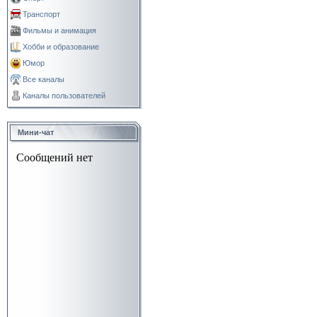
Транспорт
Фильмы и анимация
Хобби и образование
Юмор
Все каналы
Каналы пользователей
Мини-чат