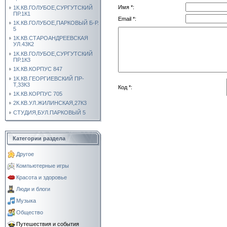
Имя *:
1К.КВ.ГОЛУБОЕ,СУРГУТСКИЙ
ПР.1К1
Email *:
1К.КВ.ГОЛУБОЕ,ПАРКОВЫЙ Б-Р.
5
1К.КВ.СТАРОАНДРЕЕВСКАЯ
УЛ.43К2
1К.КВ.ГОЛУБОЕ,СУРГУТСКИЙ
ПР.1К3
1К.КВ.КОРПУС 847
1К.КВ.ГЕОРГИЕВСКИЙ ПР-
Т,33К3
Код *:
1К.КВ.КОРПУС 705
2К.КВ.УЛ.ЖИЛИНСКАЯ,27К3
СТУДИЯ,БУЛ.ПАРКОВЫЙ 5
Категории раздела
Другое
Компьютерные игры
Красота и здоровье
Люди и блоги
Музыка
Общество
Путешествия и события