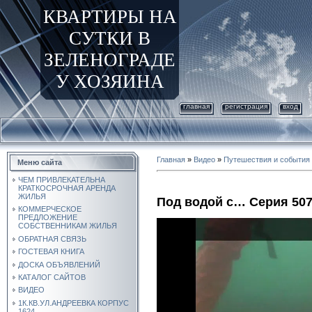
КВАРТИРЫ НА
СУТКИ В
ЗЕЛЕНОГРАДЕ
У ХОЗЯИНА
главная
регистрация
вход
Главная
»
Видео
»
Путешествия и события
Меню сайта
ЧЕМ ПРИВЛЕКАТЕЛЬНА
КРАТКОСРОЧНАЯ АРЕНДА
ЖИЛЬЯ
Под водой с… Серия 50
КОММЕРЧЕСКОЕ
ПРЕДЛОЖЕНИЕ
СОБСТВЕННИКАМ ЖИЛЬЯ
ОБРАТНАЯ СВЯЗЬ
ГОСТЕВАЯ КНИГА
ДОСКА ОБЪЯВЛЕНИЙ
КАТАЛОГ САЙТОВ
ВИДЕО
1К.КВ.УЛ.АНДРЕЕВКА КОРПУС
1624