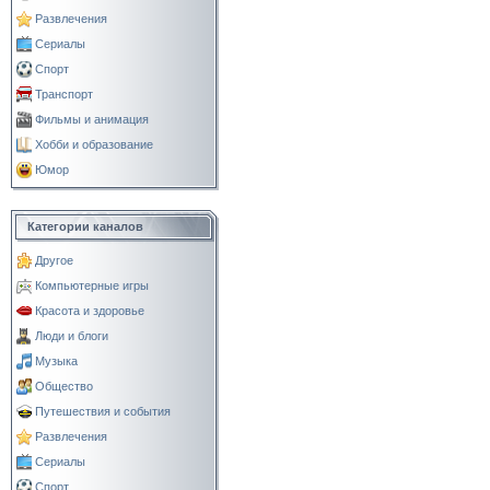
Развлечения
Сериалы
Спорт
Транспорт
Фильмы и анимация
Хобби и образование
Юмор
Категории каналов
Другое
Компьютерные игры
Красота и здоровье
Люди и блоги
Музыка
Общество
Путешествия и события
Развлечения
Сериалы
Спорт