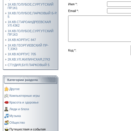
Имя *:
1К.КВ.ГОЛУБОЕ,СУРГУТСКИЙ
ПР.1К1
Email *:
1К.КВ.ГОЛУБОЕ,ПАРКОВЫЙ Б-Р.
5
1К.КВ.СТАРОАНДРЕЕВСКАЯ
УЛ.43К2
1К.КВ.ГОЛУБОЕ,СУРГУТСКИЙ
ПР.1К3
1К.КВ.КОРПУС 847
1К.КВ.ГЕОРГИЕВСКИЙ ПР-
Т,33К3
Код *:
1К.КВ.КОРПУС 705
2К.КВ.УЛ.ЖИЛИНСКАЯ,27К3
СТУДИЯ,БУЛ.ПАРКОВЫЙ 5
Категории раздела
Другое
Компьютерные игры
Красота и здоровье
Люди и блоги
Музыка
Общество
Путешествия и события