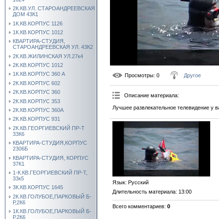
2К.КВ.УЛ. СТАРОАНДРЕЕВСКАЯ
ДОМ 43К1
1К.КВ.КОРПУС 1126
1К.КВ.КОРПУС 1012
КВАРТИРА-СТУДИЯ,
СТАРОАНДРЕЕВСКАЯ УЛ. 43К2
2К.КВ.ЖИЛИНСКАЯ УЛ.27к4
2К.КВ.КОРПУС 1012
1К.КВ.КОРПУС 360 А
Просмотры
: 0
Другое
2К.КВ.КОРПУС 602
2К.КВ.КОРПУС 360
Описание материала
:
2К.КВ.КОРПУС 353
Лучшее развлекательное телевидение у в
2К.КВ.КОРПУС 360А
2К.КВ.КОРПУС 931
2К.КВ.ГЕОРГИЕВСКИЙ ПР-Т
33К6
КВАРТИРА-СТУДИЯ,КОРПУС
2306Б
КВАРТИРА-СТУДИЯ, КОРПУС
37К1
1-К.КВ.ГЕОРГИЕВСКИЙ ПР-Т,
33к5
Язык
: Русский
3К.КВ.КОРПУС 1645
Длительность материала
: 13:00
2К.КВ.ГОЛУБОЕ,ПАРКОВЫЙ Б-
Р,2К6
Всего комментариев
:
0
1К.КВ.ГОЛУБОЕ,ПАРКОВЫЙ Б-
Р,2К6