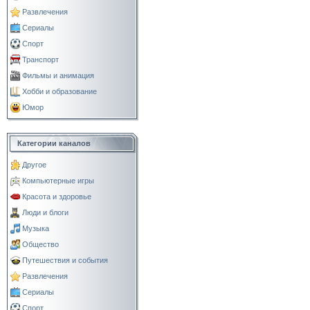
Развлечения
Сериалы
Спорт
Транспорт
Фильмы и анимация
Хобби и образование
Юмор
Категории каналов
Другое
Компьютерные игры
Красота и здоровье
Люди и блоги
Музыка
Общество
Путешествия и события
Развлечения
Сериалы
Спорт