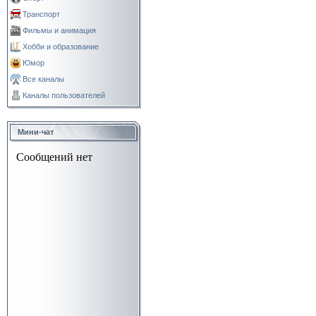
Транспорт
Фильмы и анимация
Хобби и образование
Юмор
Все каналы
Каналы пользователей
Мини-чат