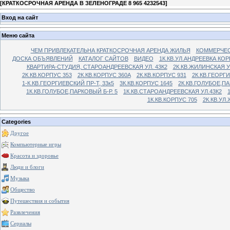
[
КРАТКОСРОЧНАЯ АРЕНДА В ЗЕЛЕНОГРАДЕ 8 965 4232543
]
Вход на сайт
Меню сайта
ЧЕМ ПРИВЛЕКАТЕЛЬНА КРАТКОСРОЧНАЯ АРЕНДА ЖИЛЬЯ
КОММЕРЧЕС
ДОСКА ОБЪЯВЛЕНИЙ
КАТАЛОГ САЙТОВ
ВИДЕО
1К.КВ.УЛ.АНДРЕЕВКА КОР
КВАРТИРА-СТУДИЯ, СТАРОАНДРЕЕВСКАЯ УЛ. 43К2
2К.КВ.ЖИЛИНСКАЯ У
2К.КВ.КОРПУС 353
2К.КВ.КОРПУС 360А
2К.КВ.КОРПУС 931
2К.КВ.ГЕОРГ
1-К.КВ.ГЕОРГИЕВСКИЙ ПР-Т, 33к5
3К.КВ.КОРПУС 1645
2К.КВ.ГОЛУБОЕ,ПА
1К.КВ.ГОЛУБОЕ,ПАРКОВЫЙ Б-Р. 5
1К.КВ.СТАРОАНДРЕЕВСКАЯ УЛ.43К2
1К.КВ.КОРПУС 705
2К.КВ.УЛ
Categories
Другое
Компьютерные игры
Красота и здоровье
Люди и блоги
Музыка
Общество
Путешествия и события
Развлечения
Сериалы