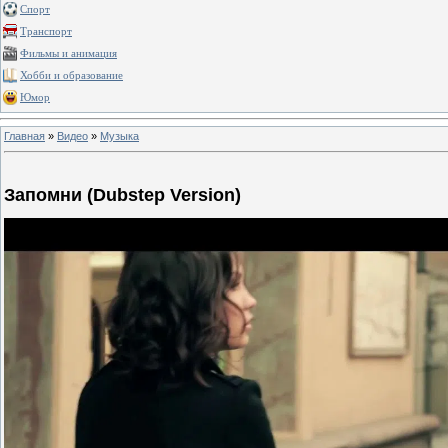
Спорт
Транспорт
Фильмы и анимация
Хобби и образование
Юмор
Главная
»
Видео
»
Музыка
Запомни (Dubstep Version)