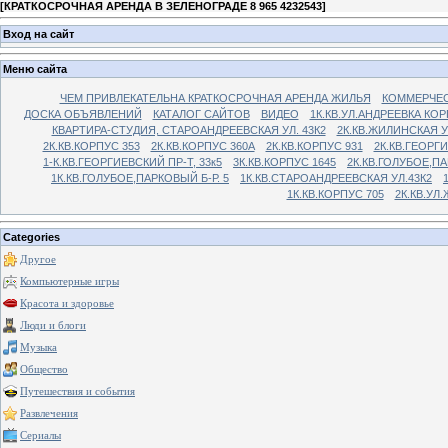
[
КРАТКОСРОЧНАЯ АРЕНДА В ЗЕЛЕНОГРАДЕ 8 965 4232543
]
Вход на сайт
Меню сайта
ЧЕМ ПРИВЛЕКАТЕЛЬНА КРАТКОСРОЧНАЯ АРЕНДА ЖИЛЬЯ
КОММЕРЧЕС
ДОСКА ОБЪЯВЛЕНИЙ
КАТАЛОГ САЙТОВ
ВИДЕО
1К.КВ.УЛ.АНДРЕЕВКА КОР
КВАРТИРА-СТУДИЯ, СТАРОАНДРЕЕВСКАЯ УЛ. 43К2
2К.КВ.ЖИЛИНСКАЯ У
2К.КВ.КОРПУС 353
2К.КВ.КОРПУС 360А
2К.КВ.КОРПУС 931
2К.КВ.ГЕОРГ
1-К.КВ.ГЕОРГИЕВСКИЙ ПР-Т, 33к5
3К.КВ.КОРПУС 1645
2К.КВ.ГОЛУБОЕ,ПА
1К.КВ.ГОЛУБОЕ,ПАРКОВЫЙ Б-Р. 5
1К.КВ.СТАРОАНДРЕЕВСКАЯ УЛ.43К2
1К.КВ.КОРПУС 705
2К.КВ.УЛ
Categories
Другое
Компьютерные игры
Красота и здоровье
Люди и блоги
Музыка
Общество
Путешествия и события
Развлечения
Сериалы