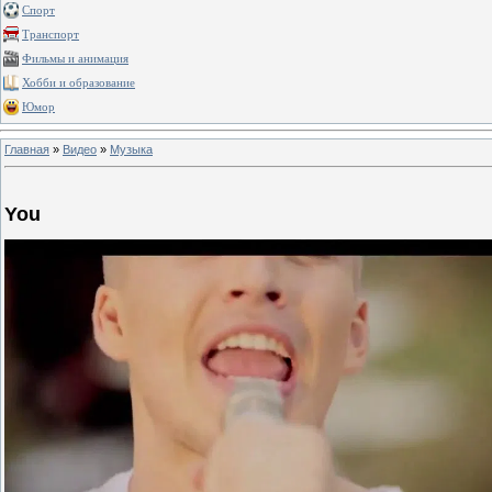
Спорт
Транспорт
Фильмы и анимация
Хобби и образование
Юмор
Главная
»
Видео
»
Музыка
You