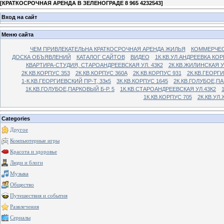
[
КРАТКОСРОЧНАЯ АРЕНДА В ЗЕЛЕНОГРАДЕ 8 965 4232543
]
Вход на сайт
Меню сайта
ЧЕМ ПРИВЛЕКАТЕЛЬНА КРАТКОСРОЧНАЯ АРЕНДА ЖИЛЬЯ
КОММЕРЧЕС
ДОСКА ОБЪЯВЛЕНИЙ
КАТАЛОГ САЙТОВ
ВИДЕО
1К.КВ.УЛ.АНДРЕЕВКА КОР
КВАРТИРА-СТУДИЯ, СТАРОАНДРЕЕВСКАЯ УЛ. 43К2
2К.КВ.ЖИЛИНСКАЯ У
2К.КВ.КОРПУС 353
2К.КВ.КОРПУС 360А
2К.КВ.КОРПУС 931
2К.КВ.ГЕОРГ
1-К.КВ.ГЕОРГИЕВСКИЙ ПР-Т, 33к5
3К.КВ.КОРПУС 1645
2К.КВ.ГОЛУБОЕ,ПА
1К.КВ.ГОЛУБОЕ,ПАРКОВЫЙ Б-Р. 5
1К.КВ.СТАРОАНДРЕЕВСКАЯ УЛ.43К2
1К.КВ.КОРПУС 705
2К.КВ.УЛ
Categories
Другое
Компьютерные игры
Красота и здоровье
Люди и блоги
Музыка
Общество
Путешествия и события
Развлечения
Сериалы