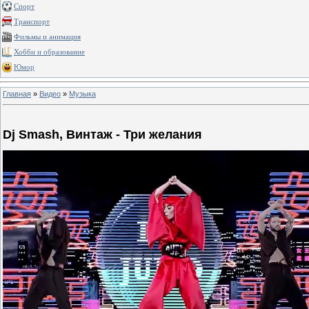
Спорт
Транспорт
Фильмы и анимация
Хобби и образование
Юмор
Главная
»
Видео
»
Музыка
Dj Smash, Винтаж - Три желания