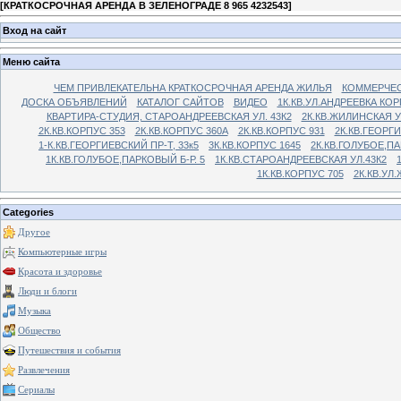
[
КРАТКОСРОЧНАЯ АРЕНДА В ЗЕЛЕНОГРАДЕ 8 965 4232543
]
Вход на сайт
Меню сайта
ЧЕМ ПРИВЛЕКАТЕЛЬНА КРАТКОСРОЧНАЯ АРЕНДА ЖИЛЬЯ
КОММЕРЧЕС
ДОСКА ОБЪЯВЛЕНИЙ
КАТАЛОГ САЙТОВ
ВИДЕО
1К.КВ.УЛ.АНДРЕЕВКА КОР
КВАРТИРА-СТУДИЯ, СТАРОАНДРЕЕВСКАЯ УЛ. 43К2
2К.КВ.ЖИЛИНСКАЯ У
2К.КВ.КОРПУС 353
2К.КВ.КОРПУС 360А
2К.КВ.КОРПУС 931
2К.КВ.ГЕОРГ
1-К.КВ.ГЕОРГИЕВСКИЙ ПР-Т, 33к5
3К.КВ.КОРПУС 1645
2К.КВ.ГОЛУБОЕ,ПА
1К.КВ.ГОЛУБОЕ,ПАРКОВЫЙ Б-Р. 5
1К.КВ.СТАРОАНДРЕЕВСКАЯ УЛ.43К2
1К.КВ.КОРПУС 705
2К.КВ.УЛ
Categories
Другое
Компьютерные игры
Красота и здоровье
Люди и блоги
Музыка
Общество
Путешествия и события
Развлечения
Сериалы