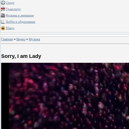
Спорт
Транспорт
Фильмы и анимация
Хобби и образование
Юмор
Главная
»
Видео
»
Музыка
Sorry, I am Lady