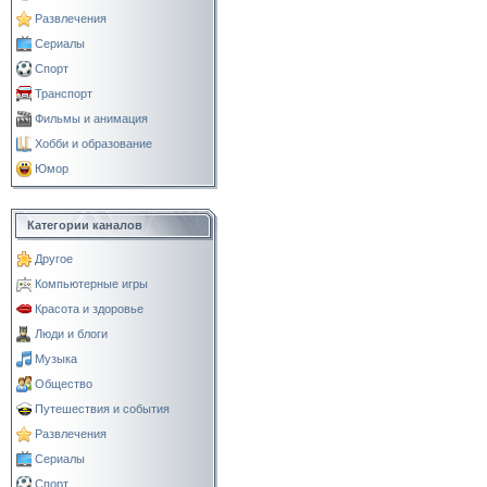
Развлечения
Сериалы
Спорт
Транспорт
Фильмы и анимация
Хобби и образование
Юмор
Категории каналов
Другое
Компьютерные игры
Красота и здоровье
Люди и блоги
Музыка
Общество
Путешествия и события
Развлечения
Сериалы
Спорт