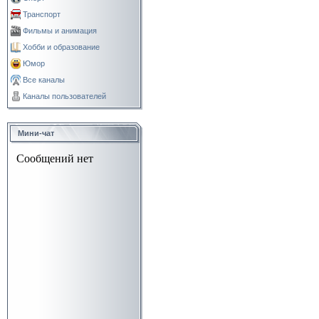
Транспорт
Фильмы и анимация
Хобби и образование
Юмор
Все каналы
Каналы пользователей
Мини-чат