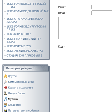
1К.КВ.ГОЛУБОЕ,СУРГУТСКИЙ
ПР.1К1
Имя *:
1К.КВ.ГОЛУБОЕ,ПАРКОВЫЙ Б-Р.
Email *:
5
1К.КВ.СТАРОАНДРЕЕВСКАЯ
УЛ.43К2
1К.КВ.ГОЛУБОЕ,СУРГУТСКИЙ
ПР.1К3
1К.КВ.КОРПУС 847
1К.КВ.ГЕОРГИЕВСКИЙ ПР-
Т,33К3
1К.КВ.КОРПУС 705
Код *:
2К.КВ.УЛ.ЖИЛИНСКАЯ,27К3
СТУДИЯ,БУЛ.ПАРКОВЫЙ 5
Категории раздела
Другое
Компьютерные игры
Красота и здоровье
Люди и блоги
Музыка
Общество
Путешествия и события