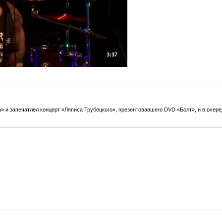
3:37
» и запечатлел концерт «Ляписа Трубецкого», презентовавшего DVD «Болт», и в очер