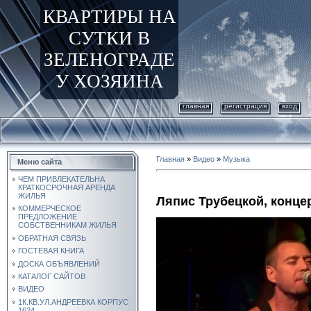
КВАРТИРЫ НА
СУТКИ В
ЗЕЛЕНОГРАДЕ
У ХОЗЯИНА
главная
регистрация
вход
Главная
»
Видео
»
Музыка
Меню сайта
ЧЕМ ПРИВЛЕКАТЕЛЬНА
КРАТКОСРОЧНАЯ АРЕНДА
ЖИЛЬЯ
Ляпис Трубецкой, концер
КОММЕРЧЕСКОЕ
ПРЕДЛОЖЕНИЕ
СОБСТВЕННИКАМ ЖИЛЬЯ
ОБРАТНАЯ СВЯЗЬ
ГОСТЕВАЯ КНИГА
ДОСКА ОБЪЯВЛЕНИЙ
КАТАЛОГ САЙТОВ
ВИДЕО
1К.КВ.УЛ.АНДРЕЕВКА КОРПУС
1624