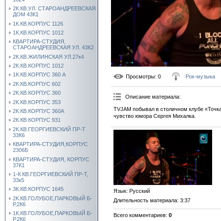
2К.КВ.УЛ. СТАРОАНДРЕЕВСКАЯ
ДОМ 43К1
1К.КВ.КОРПУС 1126
1К.КВ.КОРПУС 1012
КВАРТИРА-СТУДИЯ,
СТАРОАНДРЕЕВСКАЯ УЛ. 43К2
2К.КВ.ЖИЛИНСКАЯ УЛ.27к4
2К.КВ.КОРПУС 1012
1К.КВ.КОРПУС 360 А
Просмотры
: 0
Рок-музыка
2К.КВ.КОРПУС 602
2К.КВ.КОРПУС 360
Описание материала
:
2К.КВ.КОРПУС 353
TVJAM побывал в столичном клубе «Точка
2К.КВ.КОРПУС 360А
чувство юмора Сергея Михалка.
2К.КВ.КОРПУС 931
2К.КВ.ГЕОРГИЕВСКИЙ ПР-Т
33К6
КВАРТИРА-СТУДИЯ,КОРПУС
2306Б
КВАРТИРА-СТУДИЯ, КОРПУС
37К1
1-К.КВ.ГЕОРГИЕВСКИЙ ПР-Т,
33к5
3К.КВ.КОРПУС 1645
Язык
: Русский
2К.КВ.ГОЛУБОЕ,ПАРКОВЫЙ Б-
Длительность материала
: 3:37
Р,2К6
1К.КВ.ГОЛУБОЕ,ПАРКОВЫЙ Б-
Всего комментариев
:
0
Р,2К6