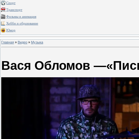
Спорт
Транспорт
Фильмы и анимация
Хобби и образование
Юмор
Главная
»
Видео
»
Музыка
Вася Обломов —«Пис