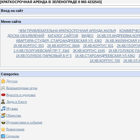
[
КРАТКОСРОЧНАЯ АРЕНДА В ЗЕЛЕНОГРАДЕ 8 965 4232543
]
Вход на сайт
Меню сайта
ЧЕМ ПРИВЛЕКАТЕЛЬНА КРАТКОСРОЧНАЯ АРЕНДА ЖИЛЬЯ
КОММЕРЧЕС
ДОСКА ОБЪЯВЛЕНИЙ
КАТАЛОГ САЙТОВ
ВИДЕО
1К.КВ.УЛ.АНДРЕЕВКА КОР
КВАРТИРА-СТУДИЯ, СТАРОАНДРЕЕВСКАЯ УЛ. 43К2
2К.КВ.ЖИЛИНСКАЯ У
2К.КВ.КОРПУС 353
2К.КВ.КОРПУС 360А
2К.КВ.КОРПУС 931
2К.КВ.ГЕОРГ
1-К.КВ.ГЕОРГИЕВСКИЙ ПР-Т, 33к5
3К.КВ.КОРПУС 1645
2К.КВ.ГОЛУБОЕ,ПА
1К.КВ.ГОЛУБОЕ,ПАРКОВЫЙ Б-Р. 5
1К.КВ.СТАРОАНДРЕЕВСКАЯ УЛ.43К2
1К.КВ.КОРПУС 705
2К.КВ.УЛ
Categories
Другое
Компьютерные игры
Красота и здоровье
Люди и блоги
Музыка
Общество
Путешествия и события
Развлечения
Сериалы