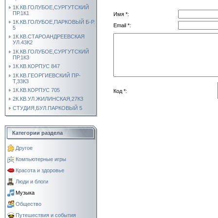
1К.КВ.ГОЛУБОЕ,СУРГУТСКИЙ
ПР.1К1
Имя *:
1К.КВ.ГОЛУБОЕ,ПАРКОВЫЙ Б-Р.
Email *:
5
1К.КВ.СТАРОАНДРЕЕВСКАЯ
УЛ.43К2
1К.КВ.ГОЛУБОЕ,СУРГУТСКИЙ
ПР.1К3
1К.КВ.КОРПУС 847
1К.КВ.ГЕОРГИЕВСКИЙ ПР-
Т,33К3
1К.КВ.КОРПУС 705
Код *:
2К.КВ.УЛ.ЖИЛИНСКАЯ,27К3
СТУДИЯ,БУЛ.ПАРКОВЫЙ 5
Категории раздела
Другое
Компьютерные игры
Красота и здоровье
Люди и блоги
Музыка
Общество
Путешествия и события