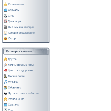
Развлечения
Сериалы
Спорт
Транспорт
Фильмы и анимация
Хобби и образование
Юмор
Категории каналов
Другое
Компьютерные игры
Красота и здоровье
Люди и блоги
Музыка
Общество
Путешествия и события
Развлечения
Сериалы
Спорт