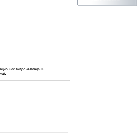
мационное видео «Магадан».
ной.