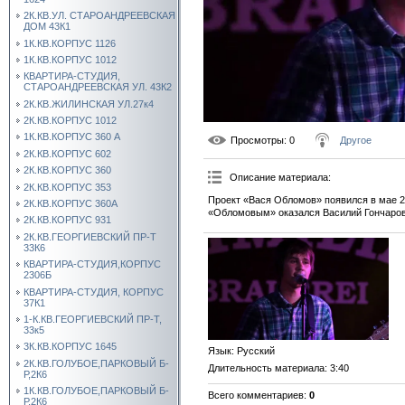
2К.КВ.УЛ. СТАРОАНДРЕЕВСКАЯ
ДОМ 43К1
1К.КВ.КОРПУС 1126
1К.КВ.КОРПУС 1012
КВАРТИРА-СТУДИЯ,
СТАРОАНДРЕЕВСКАЯ УЛ. 43К2
2К.КВ.ЖИЛИНСКАЯ УЛ.27к4
2К.КВ.КОРПУС 1012
1К.КВ.КОРПУС 360 А
Просмотры
: 0
Другое
2К.КВ.КОРПУС 602
2К.КВ.КОРПУС 360
Описание материала
:
2К.КВ.КОРПУС 353
Проект «Вася Обломов» появился в мае 2
2К.КВ.КОРПУС 360А
«Обломовым» оказался Василий Гончаров,
2К.КВ.КОРПУС 931
2К.КВ.ГЕОРГИЕВСКИЙ ПР-Т
33К6
КВАРТИРА-СТУДИЯ,КОРПУС
2306Б
КВАРТИРА-СТУДИЯ, КОРПУС
37К1
1-К.КВ.ГЕОРГИЕВСКИЙ ПР-Т,
33к5
3К.КВ.КОРПУС 1645
Язык
: Русский
2К.КВ.ГОЛУБОЕ,ПАРКОВЫЙ Б-
Длительность материала
: 3:40
Р,2К6
1К.КВ.ГОЛУБОЕ,ПАРКОВЫЙ Б-
Всего комментариев
:
0
Р,2К6