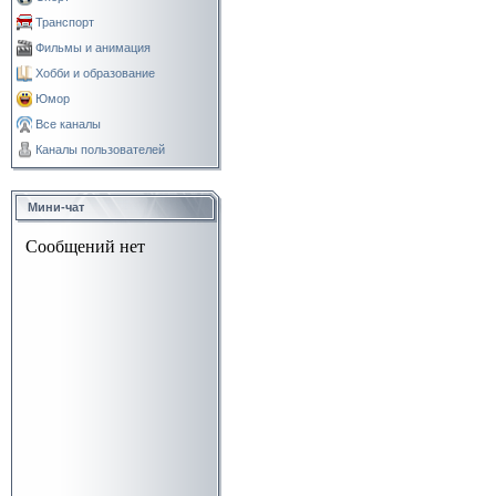
Транспорт
Фильмы и анимация
Хобби и образование
Юмор
Все каналы
Каналы пользователей
Мини-чат