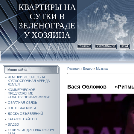
КВАРТИРЫ НА
СУТКИ В
ЗЕЛЕНОГРАДЕ
У ХОЗЯИНА
главная
регистрация
вход
Главная
»
Видео
»
Музыка
Меню сайта
ЧЕМ ПРИВЛЕКАТЕЛЬНА
КРАТКОСРОЧНАЯ АРЕНДА
ЖИЛЬЯ
Вася Обломов — «Ритмы
КОММЕРЧЕСКОЕ
ПРЕДЛОЖЕНИЕ
СОБСТВЕННИКАМ ЖИЛЬЯ
ОБРАТНАЯ СВЯЗЬ
ГОСТЕВАЯ КНИГА
ДОСКА ОБЪЯВЛЕНИЙ
КАТАЛОГ САЙТОВ
ВИДЕО
1К.КВ.УЛ.АНДРЕЕВКА КОРПУС
1624