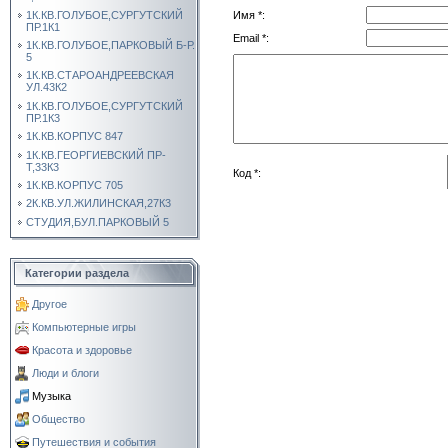
1К.КВ.ГОЛУБОЕ,СУРГУТСКИЙ
Имя *:
ПР.1К1
Email *:
1К.КВ.ГОЛУБОЕ,ПАРКОВЫЙ Б-Р.
5
1К.КВ.СТАРОАНДРЕЕВСКАЯ
УЛ.43К2
1К.КВ.ГОЛУБОЕ,СУРГУТСКИЙ
ПР.1К3
1К.КВ.КОРПУС 847
1К.КВ.ГЕОРГИЕВСКИЙ ПР-
Т,33К3
Код *:
1К.КВ.КОРПУС 705
2К.КВ.УЛ.ЖИЛИНСКАЯ,27К3
СТУДИЯ,БУЛ.ПАРКОВЫЙ 5
Категории раздела
Другое
Компьютерные игры
Красота и здоровье
Люди и блоги
Музыка
Общество
Путешествия и события