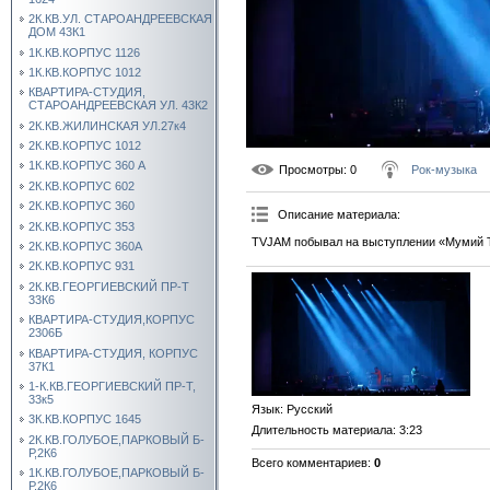
2К.КВ.УЛ. СТАРОАНДРЕЕВСКАЯ
ДОМ 43К1
1К.КВ.КОРПУС 1126
1К.КВ.КОРПУС 1012
КВАРТИРА-СТУДИЯ,
СТАРОАНДРЕЕВСКАЯ УЛ. 43К2
2К.КВ.ЖИЛИНСКАЯ УЛ.27к4
2К.КВ.КОРПУС 1012
1К.КВ.КОРПУС 360 А
Просмотры
: 0
Рок-музыка
2К.КВ.КОРПУС 602
2К.КВ.КОРПУС 360
Описание материала
:
2К.КВ.КОРПУС 353
TVJAM побывал на выступлении «Мумий Т
2К.КВ.КОРПУС 360А
2К.КВ.КОРПУС 931
2К.КВ.ГЕОРГИЕВСКИЙ ПР-Т
33К6
КВАРТИРА-СТУДИЯ,КОРПУС
2306Б
КВАРТИРА-СТУДИЯ, КОРПУС
37К1
1-К.КВ.ГЕОРГИЕВСКИЙ ПР-Т,
33к5
Язык
: Русский
3К.КВ.КОРПУС 1645
Длительность материала
: 3:23
2К.КВ.ГОЛУБОЕ,ПАРКОВЫЙ Б-
Р,2К6
Всего комментариев
:
0
1К.КВ.ГОЛУБОЕ,ПАРКОВЫЙ Б-
Р,2К6