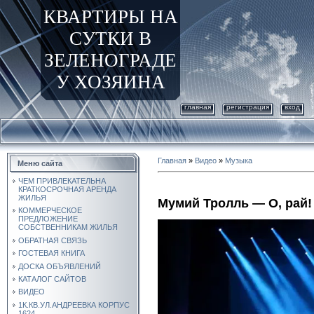
КВАРТИРЫ НА
СУТКИ В
ЗЕЛЕНОГРАДЕ
У ХОЗЯИНА
главная
регистрация
вход
Главная
»
Видео
»
Музыка
Меню сайта
ЧЕМ ПРИВЛЕКАТЕЛЬНА
КРАТКОСРОЧНАЯ АРЕНДА
ЖИЛЬЯ
Мумий Тролль — О, рай!
КОММЕРЧЕСКОЕ
ПРЕДЛОЖЕНИЕ
СОБСТВЕННИКАМ ЖИЛЬЯ
ОБРАТНАЯ СВЯЗЬ
ГОСТЕВАЯ КНИГА
ДОСКА ОБЪЯВЛЕНИЙ
КАТАЛОГ САЙТОВ
ВИДЕО
1К.КВ.УЛ.АНДРЕЕВКА КОРПУС
1624