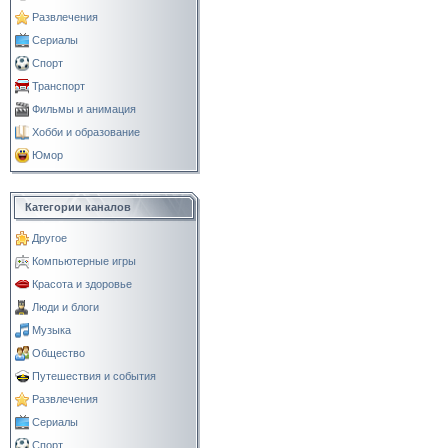
Развлечения
Сериалы
Спорт
Транспорт
Фильмы и анимация
Хобби и образование
Юмор
Категории каналов
Другое
Компьютерные игры
Красота и здоровье
Люди и блоги
Музыка
Общество
Путешествия и события
Развлечения
Сериалы
Спорт