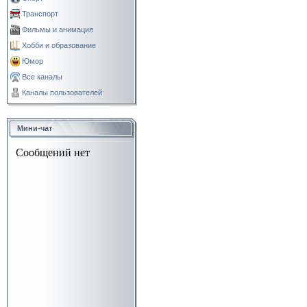
Транспорт
Фильмы и анимация
Хобби и образование
Юмор
Все каналы
Каналы пользователей
Мини-чат