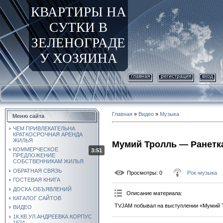
КВАРТИРЫ НА
СУТКИ В
ЗЕЛЕНОГРАДЕ
У ХОЗЯИНА
главная
регистрация
вход
Главная
»
Видео
»
Музыка
Меню сайта
ЧЕМ ПРИВЛЕКАТЕЛЬНА
КРАТКОСРОЧНАЯ АРЕНДА
ЖИЛЬЯ
Мумий Тролль — Ранетк
КОММЕРЧЕСКОЕ
3:51
ПРЕДЛОЖЕНИЕ
СОБСТВЕННИКАМ ЖИЛЬЯ
ОБРАТНАЯ СВЯЗЬ
Просмотры
: 0
Рок-музыка
ГОСТЕВАЯ КНИГА
ДОСКА ОБЪЯВЛЕНИЙ
Описание материала
:
КАТАЛОГ САЙТОВ
TVJAM побывал на выступлении «Мумий Т
ВИДЕО
1К.КВ.УЛ.АНДРЕЕВКА КОРПУС
1624