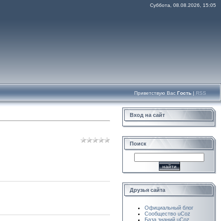
Суббота, 08.08.2026, 15:05
Приветствую Вас
Гость
|
RSS
Вход на сайт
Поиск
Друзья сайта
Официальный блог
Сообщество uCoz
База знаний uCoz