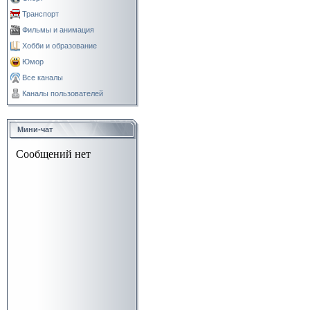
Транспорт
Фильмы и анимация
Хобби и образование
Юмор
Все каналы
Каналы пользователей
Мини-чат