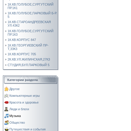
1К.КВ.ГОЛУБОЕ,СУРГУТСКИЙ
ПР.1К1
1К.КВ.ГОЛУБОЕ,ПАРКОВЫЙ Б-Р.
5
1К.КВ.СТАРОАНДРЕЕВСКАЯ
УЛ.43К2
1К.КВ.ГОЛУБОЕ,СУРГУТСКИЙ
ПР.1К3
1К.КВ.КОРПУС 847
1К.КВ.ГЕОРГИЕВСКИЙ ПР-
Т,33К3
1К.КВ.КОРПУС 705
2К.КВ.УЛ.ЖИЛИНСКАЯ,27К3
СТУДИЯ,БУЛ.ПАРКОВЫЙ 5
Категории раздела
Другое
Компьютерные игры
Красота и здоровье
Люди и блоги
Музыка
Общество
Путешествия и события