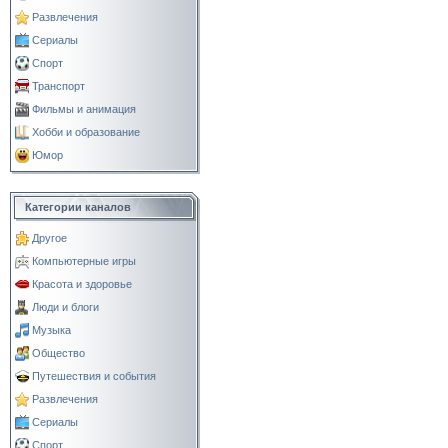
Развлечения
Сериалы
Спорт
Транспорт
Фильмы и анимация
Хобби и образование
Юмор
Категории каналов
Другое
Компьютерные игры
Красота и здоровье
Люди и блоги
Музыка
Общество
Путешествия и события
Развлечения
Сериалы
Спорт