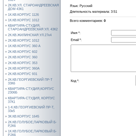
2К.КВ.УЛ. СТАРОАНДРЕЕВСКАЯ
Язык
: Русский
ДОМ 43К1
Длительность материала
: 3:51
1К.КВ.КОРПУС 1126
1К.КВ.КОРПУС 1012
Всего комментариев
:
0
КВАРТИРА-СТУДИЯ,
СТАРОАНДРЕЕВСКАЯ УЛ. 43К2
Имя *:
2К.КВ.ЖИЛИНСКАЯ УЛ.27к4
Email *:
2К.КВ.КОРПУС 1012
1К.КВ.КОРПУС 360 А
2К.КВ.КОРПУС 602
2К.КВ.КОРПУС 360
2К.КВ.КОРПУС 353
2К.КВ.КОРПУС 360А
2К.КВ.КОРПУС 931
2К.КВ.ГЕОРГИЕВСКИЙ ПР-Т
Код *:
33К6
КВАРТИРА-СТУДИЯ,КОРПУС
2306Б
КВАРТИРА-СТУДИЯ, КОРПУС
37К1
1-К.КВ.ГЕОРГИЕВСКИЙ ПР-Т,
33к5
3К.КВ.КОРПУС 1645
2К.КВ.ГОЛУБОЕ,ПАРКОВЫЙ Б-
Р,2К6
1К.КВ.ГОЛУБОЕ,ПАРКОВЫЙ Б-
Р,2К6