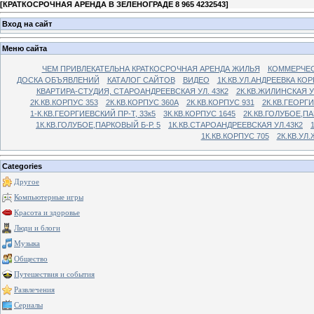
[
КРАТКОСРОЧНАЯ АРЕНДА В ЗЕЛЕНОГРАДЕ 8 965 4232543
]
Вход на сайт
Меню сайта
ЧЕМ ПРИВЛЕКАТЕЛЬНА КРАТКОСРОЧНАЯ АРЕНДА ЖИЛЬЯ
КОММЕРЧЕС
ДОСКА ОБЪЯВЛЕНИЙ
КАТАЛОГ САЙТОВ
ВИДЕО
1К.КВ.УЛ.АНДРЕЕВКА КОР
КВАРТИРА-СТУДИЯ, СТАРОАНДРЕЕВСКАЯ УЛ. 43К2
2К.КВ.ЖИЛИНСКАЯ У
2К.КВ.КОРПУС 353
2К.КВ.КОРПУС 360А
2К.КВ.КОРПУС 931
2К.КВ.ГЕОРГ
1-К.КВ.ГЕОРГИЕВСКИЙ ПР-Т, 33к5
3К.КВ.КОРПУС 1645
2К.КВ.ГОЛУБОЕ,ПА
1К.КВ.ГОЛУБОЕ,ПАРКОВЫЙ Б-Р. 5
1К.КВ.СТАРОАНДРЕЕВСКАЯ УЛ.43К2
1К.КВ.КОРПУС 705
2К.КВ.УЛ
Categories
Другое
Компьютерные игры
Красота и здоровье
Люди и блоги
Музыка
Общество
Путешествия и события
Развлечения
Сериалы