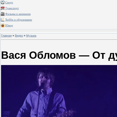
Спорт
Транспорт
Фильмы и анимация
Хобби и образование
Юмор
Главная
»
Видео
»
Музыка
Вася Обломов — От 