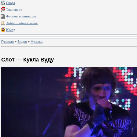
Спорт
Транспорт
Фильмы и анимация
Хобби и образование
Юмор
Главная
»
Видео
»
Музыка
Слот — Кукла Вуду