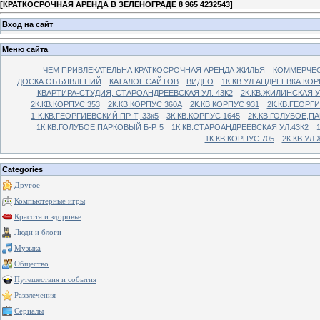
[
КРАТКОСРОЧНАЯ АРЕНДА В ЗЕЛЕНОГРАДЕ 8 965 4232543
]
Вход на сайт
Меню сайта
ЧЕМ ПРИВЛЕКАТЕЛЬНА КРАТКОСРОЧНАЯ АРЕНДА ЖИЛЬЯ
КОММЕРЧЕС
ДОСКА ОБЪЯВЛЕНИЙ
КАТАЛОГ САЙТОВ
ВИДЕО
1К.КВ.УЛ.АНДРЕЕВКА КОР
КВАРТИРА-СТУДИЯ, СТАРОАНДРЕЕВСКАЯ УЛ. 43К2
2К.КВ.ЖИЛИНСКАЯ У
2К.КВ.КОРПУС 353
2К.КВ.КОРПУС 360А
2К.КВ.КОРПУС 931
2К.КВ.ГЕОРГ
1-К.КВ.ГЕОРГИЕВСКИЙ ПР-Т, 33к5
3К.КВ.КОРПУС 1645
2К.КВ.ГОЛУБОЕ,ПА
1К.КВ.ГОЛУБОЕ,ПАРКОВЫЙ Б-Р. 5
1К.КВ.СТАРОАНДРЕЕВСКАЯ УЛ.43К2
1К.КВ.КОРПУС 705
2К.КВ.УЛ
Categories
Другое
Компьютерные игры
Красота и здоровье
Люди и блоги
Музыка
Общество
Путешествия и события
Развлечения
Сериалы