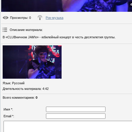
4
Просмотры
: 0
Рок-музыка
Описание материала
:
В «CLUBничном JAM'е» - юбилейный концерт в честь десятилетия группы.
Язык
: Русский
Длительность материала
: 4:42
Всего комментариев
:
0
Имя *:
Email *: