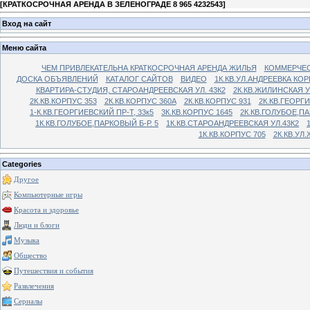
[
КРАТКОСРОЧНАЯ АРЕНДА В ЗЕЛЕНОГРАДЕ 8 965 4232543
]
Вход на сайт
Меню сайта
ЧЕМ ПРИВЛЕКАТЕЛЬНА КРАТКОСРОЧНАЯ АРЕНДА ЖИЛЬЯ
КОММЕРЧЕС
ДОСКА ОБЪЯВЛЕНИЙ
КАТАЛОГ САЙТОВ
ВИДЕО
1К.КВ.УЛ.АНДРЕЕВКА КОР
КВАРТИРА-СТУДИЯ, СТАРОАНДРЕЕВСКАЯ УЛ. 43К2
2К.КВ.ЖИЛИНСКАЯ У
2К.КВ.КОРПУС 353
2К.КВ.КОРПУС 360А
2К.КВ.КОРПУС 931
2К.КВ.ГЕОРГ
1-К.КВ.ГЕОРГИЕВСКИЙ ПР-Т, 33к5
3К.КВ.КОРПУС 1645
2К.КВ.ГОЛУБОЕ,ПА
1К.КВ.ГОЛУБОЕ,ПАРКОВЫЙ Б-Р. 5
1К.КВ.СТАРОАНДРЕЕВСКАЯ УЛ.43К2
1К.КВ.КОРПУС 705
2К.КВ.УЛ
Categories
Другое
Компьютерные игры
Красота и здоровье
Люди и блоги
Музыка
Общество
Путешествия и события
Развлечения
Сериалы