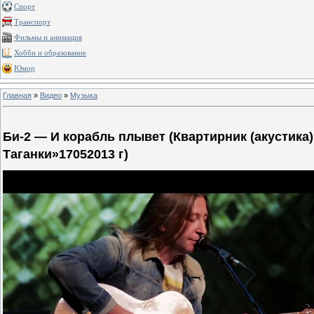
Спорт
Транспорт
Фильмы и анимация
Хобби и образование
Юмор
Главная
»
Видео
»
Музыка
Би-2 — И корабль плывет (Квартирник (акустика
Таганки»17052013 г)