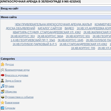
[
КРАТКОСРОЧНАЯ АРЕНДА В ЗЕЛЕНОГРАДЕ 8 965 4232543
]
Вход на сайт
Меню сайта
ЧЕМ ПРИВЛЕКАТЕЛЬНА КРАТКОСРОЧНАЯ АРЕНДА ЖИЛЬЯ
КОММЕРЧЕС
ДОСКА ОБЪЯВЛЕНИЙ
КАТАЛОГ САЙТОВ
ВИДЕО
1К.КВ.УЛ.АНДРЕЕВКА КОР
КВАРТИРА-СТУДИЯ, СТАРОАНДРЕЕВСКАЯ УЛ. 43К2
2К.КВ.ЖИЛИНСКАЯ У
2К.КВ.КОРПУС 353
2К.КВ.КОРПУС 360А
2К.КВ.КОРПУС 931
2К.КВ.ГЕОРГ
1-К.КВ.ГЕОРГИЕВСКИЙ ПР-Т, 33к5
3К.КВ.КОРПУС 1645
2К.КВ.ГОЛУБОЕ,ПА
1К.КВ.ГОЛУБОЕ,ПАРКОВЫЙ Б-Р. 5
1К.КВ.СТАРОАНДРЕЕВСКАЯ УЛ.43К2
1К.КВ.КОРПУС 705
2К.КВ.УЛ
Categories
Другое
Компьютерные игры
Красота и здоровье
Люди и блоги
Музыка
Общество
Путешествия и события
Развлечения
Сериалы