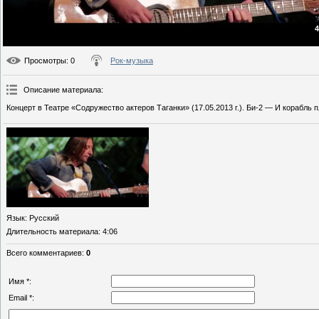
4
Просмотры
: 0
Рок-музыка
Описание материала
:
Концерт в Театре «Содружество актеров Таганки» (17.05.2013 г.). Би-2 — И корабль п
Язык
: Русский
Длительность материала
: 4:06
Всего комментариев
:
0
Имя *:
Email *: