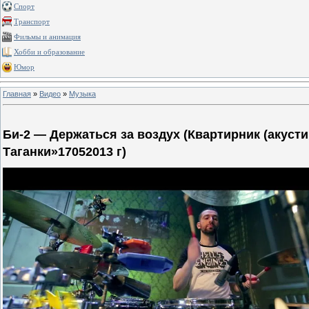
Спорт
Транспорт
Фильмы и анимация
Хобби и образование
Юмор
Главная
»
Видео
»
Музыка
Би-2 — Держаться за воздух (Квартирник (акусти
Таганки»17052013 г)