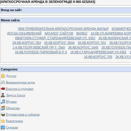
[
КРАТКОСРОЧНАЯ АРЕНДА В ЗЕЛЕНОГРАДЕ 8 965 4232543
]
Вход на сайт
Меню сайта
ЧЕМ ПРИВЛЕКАТЕЛЬНА КРАТКОСРОЧНАЯ АРЕНДА ЖИЛЬЯ
КОММЕРЧЕС
ДОСКА ОБЪЯВЛЕНИЙ
КАТАЛОГ САЙТОВ
ВИДЕО
1К.КВ.УЛ.АНДРЕЕВКА КОР
КВАРТИРА-СТУДИЯ, СТАРОАНДРЕЕВСКАЯ УЛ. 43К2
2К.КВ.ЖИЛИНСКАЯ У
2К.КВ.КОРПУС 353
2К.КВ.КОРПУС 360А
2К.КВ.КОРПУС 931
2К.КВ.ГЕОРГ
1-К.КВ.ГЕОРГИЕВСКИЙ ПР-Т, 33к5
3К.КВ.КОРПУС 1645
2К.КВ.ГОЛУБОЕ,ПА
1К.КВ.ГОЛУБОЕ,ПАРКОВЫЙ Б-Р. 5
1К.КВ.СТАРОАНДРЕЕВСКАЯ УЛ.43К2
1К.КВ.КОРПУС 705
2К.КВ.УЛ
Categories
Другое
Компьютерные игры
Красота и здоровье
Люди и блоги
Музыка
Общество
Путешествия и события
Развлечения
Сериалы