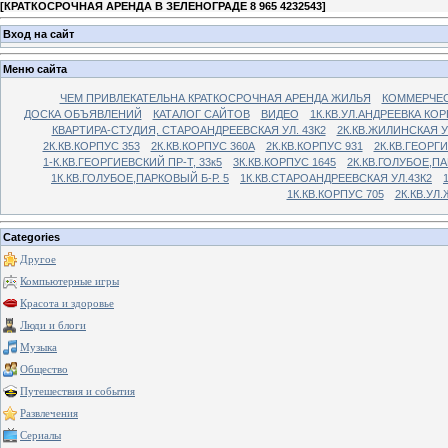
[
КРАТКОСРОЧНАЯ АРЕНДА В ЗЕЛЕНОГРАДЕ 8 965 4232543
]
Вход на сайт
Меню сайта
ЧЕМ ПРИВЛЕКАТЕЛЬНА КРАТКОСРОЧНАЯ АРЕНДА ЖИЛЬЯ
КОММЕРЧЕС
ДОСКА ОБЪЯВЛЕНИЙ
КАТАЛОГ САЙТОВ
ВИДЕО
1К.КВ.УЛ.АНДРЕЕВКА КОР
КВАРТИРА-СТУДИЯ, СТАРОАНДРЕЕВСКАЯ УЛ. 43К2
2К.КВ.ЖИЛИНСКАЯ У
2К.КВ.КОРПУС 353
2К.КВ.КОРПУС 360А
2К.КВ.КОРПУС 931
2К.КВ.ГЕОРГ
1-К.КВ.ГЕОРГИЕВСКИЙ ПР-Т, 33к5
3К.КВ.КОРПУС 1645
2К.КВ.ГОЛУБОЕ,ПА
1К.КВ.ГОЛУБОЕ,ПАРКОВЫЙ Б-Р. 5
1К.КВ.СТАРОАНДРЕЕВСКАЯ УЛ.43К2
1К.КВ.КОРПУС 705
2К.КВ.УЛ
Categories
Другое
Компьютерные игры
Красота и здоровье
Люди и блоги
Музыка
Общество
Путешествия и события
Развлечения
Сериалы