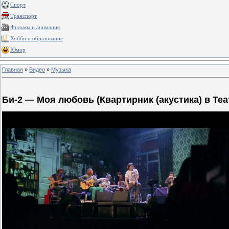
Спорт
Транспорт
Фильмы и анимация
Хобби и образование
Юмор
Главная
»
Видео
»
Музыка
Би-2 — Моя любовь (Квартирник (акустика) в Теа