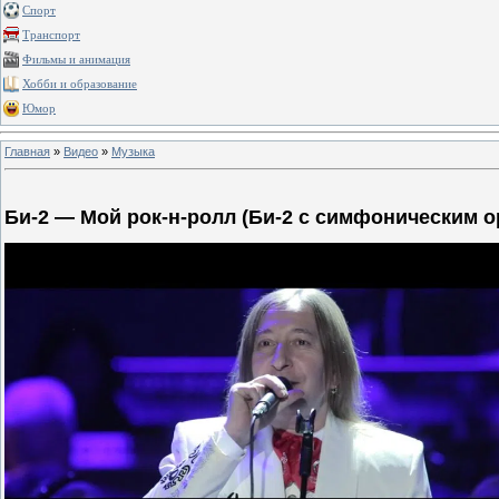
Спорт
Транспорт
Фильмы и анимация
Хобби и образование
Юмор
Главная
»
Видео
»
Музыка
Би-2 — Мой рок-н-ролл (Би-2 с симфоническим орк