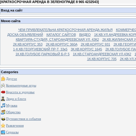
[
КРАТКОСРОЧНАЯ АРЕНДА В ЗЕЛЕНОГРАДЕ 8 965 4232543
]
Вход на сайт
Меню сайта
ЧЕМ ПРИВЛЕКАТЕЛЬНА КРАТКОСРОЧНАЯ АРЕНДА ЖИЛЬЯ
КОММЕРЧЕС
ДОСКА ОБЪЯВЛЕНИЙ
КАТАЛОГ САЙТОВ
ВИДЕО
1К.КВ.УЛ.АНДРЕЕВКА КОР
КВАРТИРА-СТУДИЯ, СТАРОАНДРЕЕВСКАЯ УЛ. 43К2
2К.КВ.ЖИЛИНСКАЯ У
2К.КВ.КОРПУС 353
2К.КВ.КОРПУС 360А
2К.КВ.КОРПУС 931
2К.КВ.ГЕОРГ
1-К.КВ.ГЕОРГИЕВСКИЙ ПР-Т, 33к5
3К.КВ.КОРПУС 1645
2К.КВ.ГОЛУБОЕ,ПА
1К.КВ.ГОЛУБОЕ,ПАРКОВЫЙ Б-Р. 5
1К.КВ.СТАРОАНДРЕЕВСКАЯ УЛ.43К2
1К.КВ.КОРПУС 705
2К.КВ.УЛ
Categories
Другое
Компьютерные игры
Красота и здоровье
Люди и блоги
Музыка
Общество
Путешествия и события
Развлечения
Сериалы