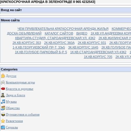
[
КРАТКОСРОЧНАЯ АРЕНДА В ЗЕЛЕНОГРАДЕ 8 965 4232543
]
Вход на сайт
Меню сайта
ЧЕМ ПРИВЛЕКАТЕЛЬНА КРАТКОСРОЧНАЯ АРЕНДА ЖИЛЬЯ
КОММЕРЧЕС
ДОСКА ОБЪЯВЛЕНИЙ
КАТАЛОГ САЙТОВ
ВИДЕО
1К.КВ.УЛ.АНДРЕЕВКА КОР
КВАРТИРА-СТУДИЯ, СТАРОАНДРЕЕВСКАЯ УЛ. 43К2
2К.КВ.ЖИЛИНСКАЯ У
2К.КВ.КОРПУС 353
2К.КВ.КОРПУС 360А
2К.КВ.КОРПУС 931
2К.КВ.ГЕОРГ
1-К.КВ.ГЕОРГИЕВСКИЙ ПР-Т, 33к5
3К.КВ.КОРПУС 1645
2К.КВ.ГОЛУБОЕ,ПА
1К.КВ.ГОЛУБОЕ,ПАРКОВЫЙ Б-Р. 5
1К.КВ.СТАРОАНДРЕЕВСКАЯ УЛ.43К2
1К.КВ.КОРПУС 705
2К.КВ.УЛ
Categories
Другое
Компьютерные игры
Красота и здоровье
Люди и блоги
Музыка
Общество
Путешествия и события
Развлечения
Сериалы