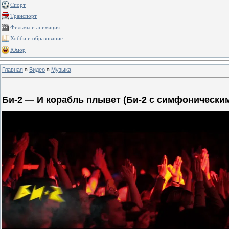
Спорт
Транспорт
Фильмы и анимация
Хобби и образование
Юмор
Главная
»
Видео
»
Музыка
Би-2 — И корабль плывет (Би-2 с симфоническим о