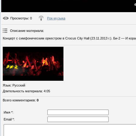
4
Просмотры
: 0
Рок-музыка
Описание материала
:
Концерт с симфоническим оркестром в Crocus City Hall (23.11.2013 г.). Би-2 — И кор
Язык
: Русский
Длительность материала
: 4:05
Всего комментариев
:
0
Имя *:
Email *: