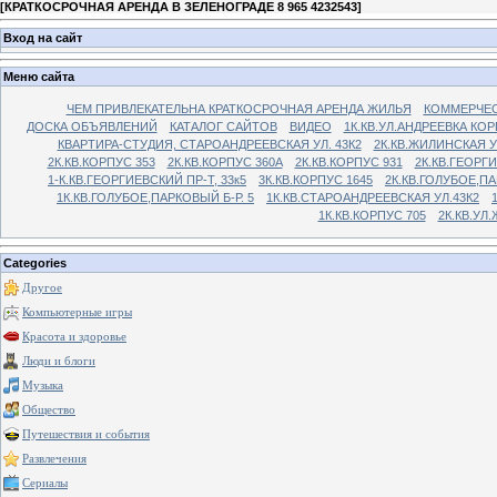
[
КРАТКОСРОЧНАЯ АРЕНДА В ЗЕЛЕНОГРАДЕ 8 965 4232543
]
Вход на сайт
Меню сайта
ЧЕМ ПРИВЛЕКАТЕЛЬНА КРАТКОСРОЧНАЯ АРЕНДА ЖИЛЬЯ
КОММЕРЧЕС
ДОСКА ОБЪЯВЛЕНИЙ
КАТАЛОГ САЙТОВ
ВИДЕО
1К.КВ.УЛ.АНДРЕЕВКА КОР
КВАРТИРА-СТУДИЯ, СТАРОАНДРЕЕВСКАЯ УЛ. 43К2
2К.КВ.ЖИЛИНСКАЯ У
2К.КВ.КОРПУС 353
2К.КВ.КОРПУС 360А
2К.КВ.КОРПУС 931
2К.КВ.ГЕОРГ
1-К.КВ.ГЕОРГИЕВСКИЙ ПР-Т, 33к5
3К.КВ.КОРПУС 1645
2К.КВ.ГОЛУБОЕ,ПА
1К.КВ.ГОЛУБОЕ,ПАРКОВЫЙ Б-Р. 5
1К.КВ.СТАРОАНДРЕЕВСКАЯ УЛ.43К2
1К.КВ.КОРПУС 705
2К.КВ.УЛ
Categories
Другое
Компьютерные игры
Красота и здоровье
Люди и блоги
Музыка
Общество
Путешествия и события
Развлечения
Сериалы