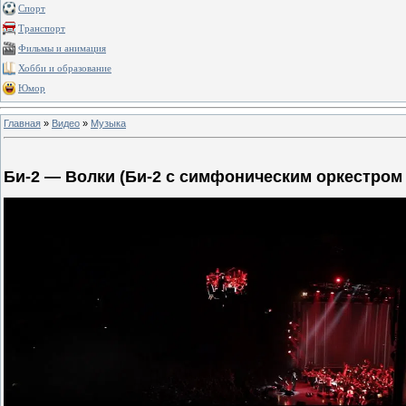
Спорт
Транспорт
Фильмы и анимация
Хобби и образование
Юмор
Главная
»
Видео
»
Музыка
Би-2 — Волки (Би-2 с симфоническим оркестром в 