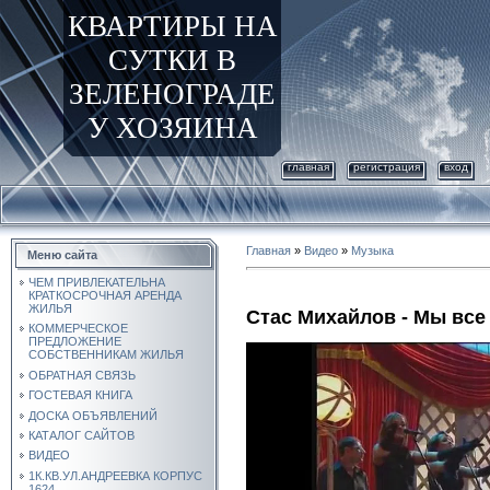
КВАРТИРЫ НА
СУТКИ В
ЗЕЛЕНОГРАДЕ
У ХОЗЯИНА
главная
регистрация
вход
Главная
»
Видео
»
Музыка
Меню сайта
ЧЕМ ПРИВЛЕКАТЕЛЬНА
КРАТКОСРОЧНАЯ АРЕНДА
ЖИЛЬЯ
Стас Михайлов - Мы все
КОММЕРЧЕСКОЕ
ПРЕДЛОЖЕНИЕ
СОБСТВЕННИКАМ ЖИЛЬЯ
ОБРАТНАЯ СВЯЗЬ
ГОСТЕВАЯ КНИГА
ДОСКА ОБЪЯВЛЕНИЙ
КАТАЛОГ САЙТОВ
ВИДЕО
1К.КВ.УЛ.АНДРЕЕВКА КОРПУС
1624