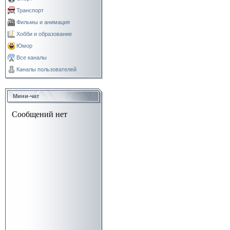
Транспорт
Фильмы и анимация
Хобби и образование
Юмор
Все каналы
Каналы пользователей
Мини-чат