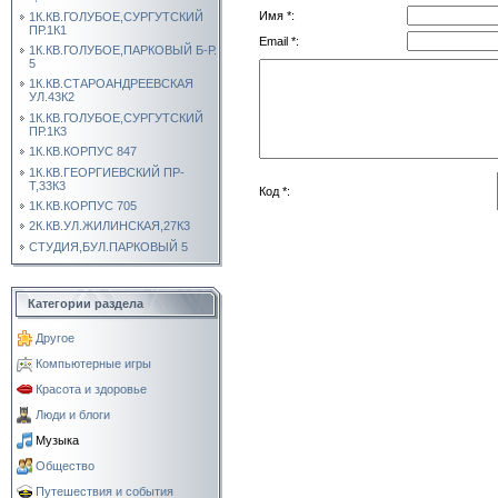
Имя *:
1К.КВ.ГОЛУБОЕ,СУРГУТСКИЙ
ПР.1К1
Email *:
1К.КВ.ГОЛУБОЕ,ПАРКОВЫЙ Б-Р.
5
1К.КВ.СТАРОАНДРЕЕВСКАЯ
УЛ.43К2
1К.КВ.ГОЛУБОЕ,СУРГУТСКИЙ
ПР.1К3
1К.КВ.КОРПУС 847
1К.КВ.ГЕОРГИЕВСКИЙ ПР-
Т,33К3
Код *:
1К.КВ.КОРПУС 705
2К.КВ.УЛ.ЖИЛИНСКАЯ,27К3
СТУДИЯ,БУЛ.ПАРКОВЫЙ 5
Категории раздела
Другое
Компьютерные игры
Красота и здоровье
Люди и блоги
Музыка
Общество
Путешествия и события