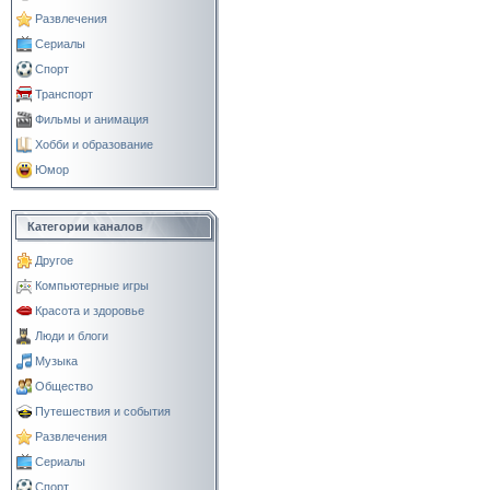
Развлечения
Сериалы
Спорт
Транспорт
Фильмы и анимация
Хобби и образование
Юмор
Категории каналов
Другое
Компьютерные игры
Красота и здоровье
Люди и блоги
Музыка
Общество
Путешествия и события
Развлечения
Сериалы
Спорт