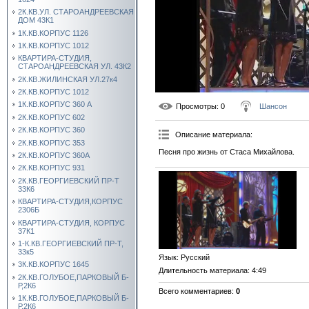
2К.КВ.УЛ. СТАРОАНДРЕЕВСКАЯ
ДОМ 43К1
1К.КВ.КОРПУС 1126
1К.КВ.КОРПУС 1012
КВАРТИРА-СТУДИЯ,
СТАРОАНДРЕЕВСКАЯ УЛ. 43К2
2К.КВ.ЖИЛИНСКАЯ УЛ.27к4
2К.КВ.КОРПУС 1012
1К.КВ.КОРПУС 360 А
Просмотры
: 0
Шансон
2К.КВ.КОРПУС 602
2К.КВ.КОРПУС 360
Описание материала
:
2К.КВ.КОРПУС 353
Песня про жизнь от Стаса Михайлова.
2К.КВ.КОРПУС 360А
2К.КВ.КОРПУС 931
2К.КВ.ГЕОРГИЕВСКИЙ ПР-Т
33К6
КВАРТИРА-СТУДИЯ,КОРПУС
2306Б
КВАРТИРА-СТУДИЯ, КОРПУС
37К1
1-К.КВ.ГЕОРГИЕВСКИЙ ПР-Т,
33к5
Язык
: Русский
3К.КВ.КОРПУС 1645
Длительность материала
: 4:49
2К.КВ.ГОЛУБОЕ,ПАРКОВЫЙ Б-
Р,2К6
Всего комментариев
:
0
1К.КВ.ГОЛУБОЕ,ПАРКОВЫЙ Б-
Р,2К6