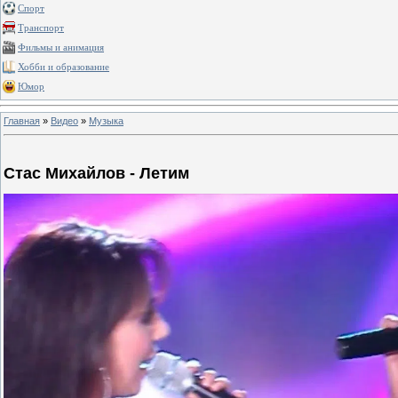
Спорт
Транспорт
Фильмы и анимация
Хобби и образование
Юмор
Главная
»
Видео
»
Музыка
Стас Михайлов - Летим