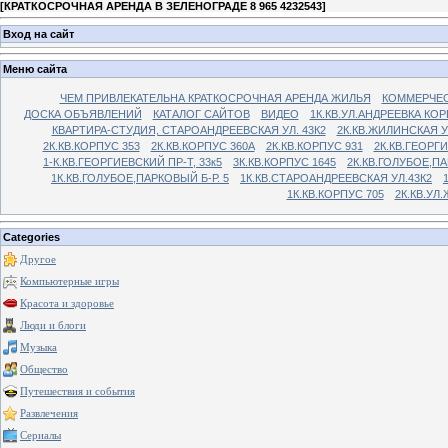
[
КРАТКОСРОЧНАЯ АРЕНДА В ЗЕЛЕНОГРАДЕ 8 965 4232543
]
Вход на сайт
Меню сайта
ЧЕМ ПРИВЛЕКАТЕЛЬНА КРАТКОСРОЧНАЯ АРЕНДА ЖИЛЬЯ
КОММЕРЧЕС
ДОСКА ОБЪЯВЛЕНИЙ
КАТАЛОГ САЙТОВ
ВИДЕО
1К.КВ.УЛ.АНДРЕЕВКА КОР
КВАРТИРА-СТУДИЯ, СТАРОАНДРЕЕВСКАЯ УЛ. 43К2
2К.КВ.ЖИЛИНСКАЯ У
2К.КВ.КОРПУС 353
2К.КВ.КОРПУС 360А
2К.КВ.КОРПУС 931
2К.КВ.ГЕОРГ
1-К.КВ.ГЕОРГИЕВСКИЙ ПР-Т, 33к5
3К.КВ.КОРПУС 1645
2К.КВ.ГОЛУБОЕ,ПА
1К.КВ.ГОЛУБОЕ,ПАРКОВЫЙ Б-Р. 5
1К.КВ.СТАРОАНДРЕЕВСКАЯ УЛ.43К2
1К.КВ.КОРПУС 705
2К.КВ.УЛ
Categories
Другое
Компьютерные игры
Красота и здоровье
Люди и блоги
Музыка
Общество
Путешествия и события
Развлечения
Сериалы