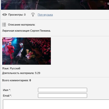
5
Просмотры
: 0
Поп-музыка
Описание материала
:
Лиричная композиция Сергея Пенкина.
Язык
: Русский
Длительность материала
: 5:29
Всего комментариев
:
0
Имя *:
Email *: