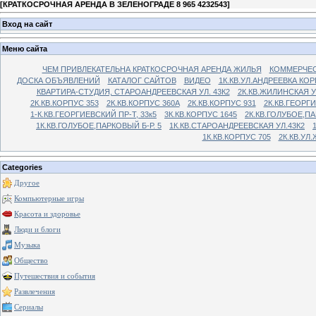
[
КРАТКОСРОЧНАЯ АРЕНДА В ЗЕЛЕНОГРАДЕ 8 965 4232543
]
Вход на сайт
Меню сайта
ЧЕМ ПРИВЛЕКАТЕЛЬНА КРАТКОСРОЧНАЯ АРЕНДА ЖИЛЬЯ
КОММЕРЧЕС
ДОСКА ОБЪЯВЛЕНИЙ
КАТАЛОГ САЙТОВ
ВИДЕО
1К.КВ.УЛ.АНДРЕЕВКА КОР
КВАРТИРА-СТУДИЯ, СТАРОАНДРЕЕВСКАЯ УЛ. 43К2
2К.КВ.ЖИЛИНСКАЯ У
2К.КВ.КОРПУС 353
2К.КВ.КОРПУС 360А
2К.КВ.КОРПУС 931
2К.КВ.ГЕОРГ
1-К.КВ.ГЕОРГИЕВСКИЙ ПР-Т, 33к5
3К.КВ.КОРПУС 1645
2К.КВ.ГОЛУБОЕ,ПА
1К.КВ.ГОЛУБОЕ,ПАРКОВЫЙ Б-Р. 5
1К.КВ.СТАРОАНДРЕЕВСКАЯ УЛ.43К2
1К.КВ.КОРПУС 705
2К.КВ.УЛ
Categories
Другое
Компьютерные игры
Красота и здоровье
Люди и блоги
Музыка
Общество
Путешествия и события
Развлечения
Сериалы