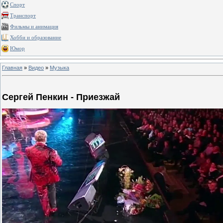
Спорт
Транспорт
Фильмы и анимация
Хобби и образование
Юмор
Главная
»
Видео
»
Музыка
Сергей Пенкин - Приезжай