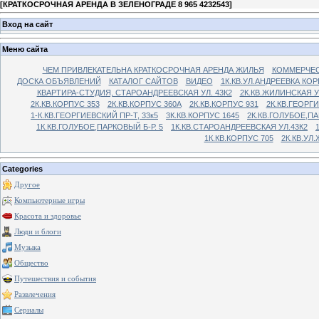
[
КРАТКОСРОЧНАЯ АРЕНДА В ЗЕЛЕНОГРАДЕ 8 965 4232543
]
Вход на сайт
Меню сайта
ЧЕМ ПРИВЛЕКАТЕЛЬНА КРАТКОСРОЧНАЯ АРЕНДА ЖИЛЬЯ
КОММЕРЧЕС
ДОСКА ОБЪЯВЛЕНИЙ
КАТАЛОГ САЙТОВ
ВИДЕО
1К.КВ.УЛ.АНДРЕЕВКА КОР
КВАРТИРА-СТУДИЯ, СТАРОАНДРЕЕВСКАЯ УЛ. 43К2
2К.КВ.ЖИЛИНСКАЯ У
2К.КВ.КОРПУС 353
2К.КВ.КОРПУС 360А
2К.КВ.КОРПУС 931
2К.КВ.ГЕОРГ
1-К.КВ.ГЕОРГИЕВСКИЙ ПР-Т, 33к5
3К.КВ.КОРПУС 1645
2К.КВ.ГОЛУБОЕ,ПА
1К.КВ.ГОЛУБОЕ,ПАРКОВЫЙ Б-Р. 5
1К.КВ.СТАРОАНДРЕЕВСКАЯ УЛ.43К2
1К.КВ.КОРПУС 705
2К.КВ.УЛ
Categories
Другое
Компьютерные игры
Красота и здоровье
Люди и блоги
Музыка
Общество
Путешествия и события
Развлечения
Сериалы