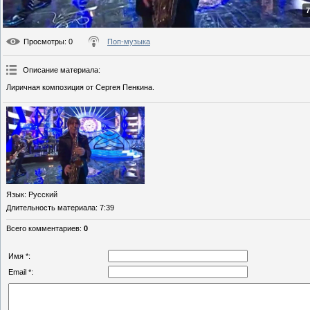
7
Просмотры
: 0
Поп-музыка
Описание материала
:
Лиричная композиция от Сергея Пенкина.
Язык
: Русский
Длительность материала
: 7:39
Всего комментариев
:
0
Имя *:
Email *: