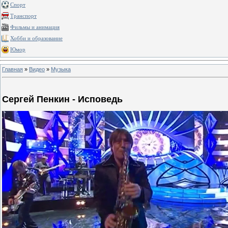
Спорт
Транспорт
Фильмы и анимация
Хобби и образование
Юмор
Главная
»
Видео
»
Музыка
Сергей Пенкин - Исповедь