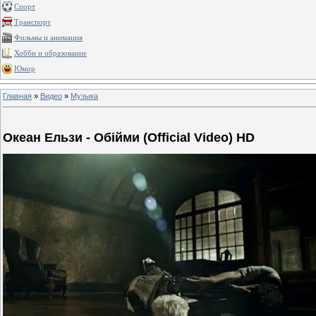
Спорт
Транспорт
Фильмы и анимация
Хобби и образование
Юмор
Главная
»
Видео
»
Музыка
Океан Ельзи - Обійми (Official Video) HD