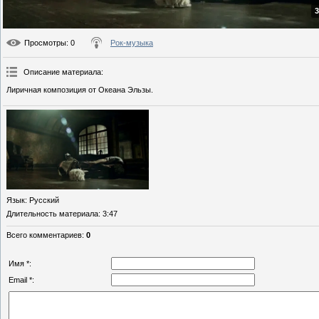
3
Просмотры
: 0
Рок-музыка
Описание материала
:
Лиричная композиция от Океана Эльзы.
Язык
: Русский
Длительность материала
: 3:47
Всего комментариев
:
0
Имя *:
Email *: