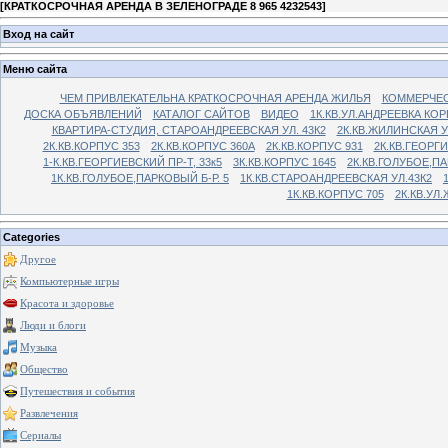
[
КРАТКОСРОЧНАЯ АРЕНДА В ЗЕЛЕНОГРАДЕ 8 965 4232543
]
Вход на сайт
Меню сайта
ЧЕМ ПРИВЛЕКАТЕЛЬНА КРАТКОСРОЧНАЯ АРЕНДА ЖИЛЬЯ
КОММЕРЧЕС
ДОСКА ОБЪЯВЛЕНИЙ
КАТАЛОГ САЙТОВ
ВИДЕО
1К.КВ.УЛ.АНДРЕЕВКА КОР
КВАРТИРА-СТУДИЯ, СТАРОАНДРЕЕВСКАЯ УЛ. 43К2
2К.КВ.ЖИЛИНСКАЯ У
2К.КВ.КОРПУС 353
2К.КВ.КОРПУС 360А
2К.КВ.КОРПУС 931
2К.КВ.ГЕОРГ
1-К.КВ.ГЕОРГИЕВСКИЙ ПР-Т, 33к5
3К.КВ.КОРПУС 1645
2К.КВ.ГОЛУБОЕ,ПА
1К.КВ.ГОЛУБОЕ,ПАРКОВЫЙ Б-Р. 5
1К.КВ.СТАРОАНДРЕЕВСКАЯ УЛ.43К2
1К.КВ.КОРПУС 705
2К.КВ.УЛ
Categories
Другое
Компьютерные игры
Красота и здоровье
Люди и блоги
Музыка
Общество
Путешествия и события
Развлечения
Сериалы