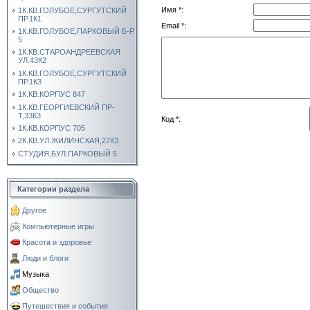
Имя *:
1К.КВ.ГОЛУБОЕ,СУРГУТСКИЙ
ПР.1К1
Email *:
1К.КВ.ГОЛУБОЕ,ПАРКОВЫЙ Б-Р.
5
1К.КВ.СТАРОАНДРЕЕВСКАЯ
УЛ.43К2
1К.КВ.ГОЛУБОЕ,СУРГУТСКИЙ
ПР.1К3
1К.КВ.КОРПУС 847
1К.КВ.ГЕОРГИЕВСКИЙ ПР-
Т,33К3
Код *:
1К.КВ.КОРПУС 705
2К.КВ.УЛ.ЖИЛИНСКАЯ,27К3
СТУДИЯ,БУЛ.ПАРКОВЫЙ 5
Категории раздела
Другое
Компьютерные игры
Красота и здоровье
Люди и блоги
Музыка
Общество
Путешествия и события