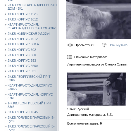
2К.КВ.УЛ. СТАРОАНДРЕЕВСКАЯ
ДОМ 43К1
1К.КВ.КОРПУС 1126
1К.КВ.КОРПУС 1012
КВАРТИРА-СТУДИЯ,
СТАРОАНДРЕЕВСКАЯ УЛ. 43К2
2К.КВ.ЖИЛИНСКАЯ УЛ.27к4
2К.КВ.КОРПУС 1012
1К.КВ.КОРПУС 360 А
Просмотры
: 0
Рок-музыка
2К.КВ.КОРПУС 602
2К.КВ.КОРПУС 360
Описание материала
:
2К.КВ.КОРПУС 353
Лиричная композиция от Океана Эльзы.
2К.КВ.КОРПУС 360А
2К.КВ.КОРПУС 931
2К.КВ.ГЕОРГИЕВСКИЙ ПР-Т
33К6
КВАРТИРА-СТУДИЯ,КОРПУС
2306Б
КВАРТИРА-СТУДИЯ, КОРПУС
37К1
1-К.КВ.ГЕОРГИЕВСКИЙ ПР-Т,
33к5
Язык
: Русский
3К.КВ.КОРПУС 1645
Длительность материала
: 3:21
2К.КВ.ГОЛУБОЕ,ПАРКОВЫЙ Б-
Р,2К6
Всего комментариев
:
0
1К.КВ.ГОЛУБОЕ,ПАРКОВЫЙ Б-
Р,2К6