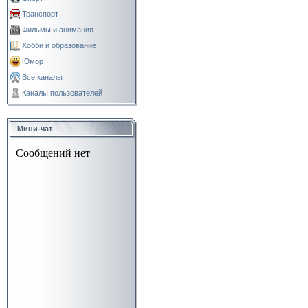
Транспорт
Фильмы и анимация
Хобби и образование
Юмор
Все каналы
Каналы пользователей
Мини-чат