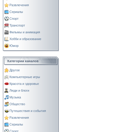
Развлечения
Сериалы
Спорт
Транспорт
Фильмы и анимация
Хобби и образование
Юмор
Категории каналов
Другое
Компьютерные игры
Красота и здоровье
Люди и блоги
Музыка
Общество
Путешествия и события
Развлечения
Сериалы
Спорт