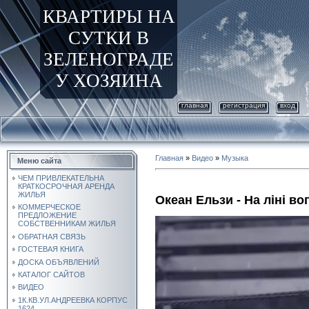
КВАРТИРЫ НА
СУТКИ В
ЗЕЛЕНОГРАДЕ
У ХОЗЯИНА
главная
регистрация
вход
Главная
»
Видео
»
Музыка
Меню сайта
ЧЕМ ПРИВЛЕКАТЕЛЬНА
КРАТКОСРОЧНАЯ АРЕНДА
ЖИЛЬЯ
Океан Ельзи - На лiнi во
КОММЕРЧЕСКОЕ
ПРЕДЛОЖЕНИЕ
СОБСТВЕННИКАМ ЖИЛЬЯ
ОБРАТНАЯ СВЯЗЬ
ГОСТЕВАЯ КНИГА
ДОСКА ОБЪЯВЛЕНИЙ
КАТАЛОГ САЙТОВ
ВИДЕО
1К.КВ.УЛ.АНДРЕЕВКА КОРПУС
1624