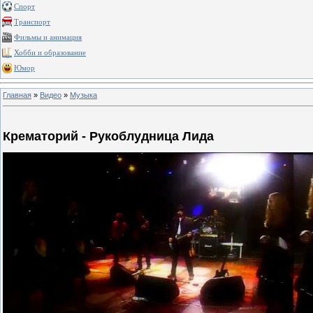
Спорт
Транспорт
Фильмы и анимация
Хобби и образование
Юмор
Главная
»
Видео
»
Музыка
Крематорий - Рукоблудница Лида