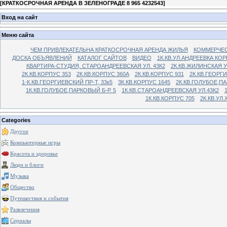
[
КРАТКОСРОЧНАЯ АРЕНДА В ЗЕЛЕНОГРАДЕ 8 965 4232543
]
Вход на сайт
Меню сайта
ЧЕМ ПРИВЛЕКАТЕЛЬНА КРАТКОСРОЧНАЯ АРЕНДА ЖИЛЬЯ
КОММЕРЧЕС
ДОСКА ОБЪЯВЛЕНИЙ
КАТАЛОГ САЙТОВ
ВИДЕО
1К.КВ.УЛ.АНДРЕЕВКА КОР
КВАРТИРА-СТУДИЯ, СТАРОАНДРЕЕВСКАЯ УЛ. 43К2
2К.КВ.ЖИЛИНСКАЯ У
2К.КВ.КОРПУС 353
2К.КВ.КОРПУС 360А
2К.КВ.КОРПУС 931
2К.КВ.ГЕОРГ
1-К.КВ.ГЕОРГИЕВСКИЙ ПР-Т, 33к5
3К.КВ.КОРПУС 1645
2К.КВ.ГОЛУБОЕ,ПА
1К.КВ.ГОЛУБОЕ,ПАРКОВЫЙ Б-Р. 5
1К.КВ.СТАРОАНДРЕЕВСКАЯ УЛ.43К2
1К.КВ.КОРПУС 705
2К.КВ.УЛ
Categories
Другое
Компьютерные игры
Красота и здоровье
Люди и блоги
Музыка
Общество
Путешествия и события
Развлечения
Сериалы