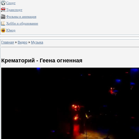
Спорт
Транспорт
Фильмы и анимация
Хобби и образование
Юмор
Главная
»
Видео
»
Музыка
Крематорий - Геена огненная