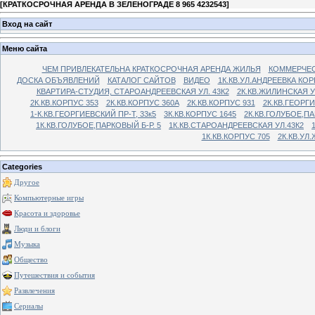
[
КРАТКОСРОЧНАЯ АРЕНДА В ЗЕЛЕНОГРАДЕ 8 965 4232543
]
Вход на сайт
Меню сайта
ЧЕМ ПРИВЛЕКАТЕЛЬНА КРАТКОСРОЧНАЯ АРЕНДА ЖИЛЬЯ
КОММЕРЧЕС
ДОСКА ОБЪЯВЛЕНИЙ
КАТАЛОГ САЙТОВ
ВИДЕО
1К.КВ.УЛ.АНДРЕЕВКА КОР
КВАРТИРА-СТУДИЯ, СТАРОАНДРЕЕВСКАЯ УЛ. 43К2
2К.КВ.ЖИЛИНСКАЯ У
2К.КВ.КОРПУС 353
2К.КВ.КОРПУС 360А
2К.КВ.КОРПУС 931
2К.КВ.ГЕОРГ
1-К.КВ.ГЕОРГИЕВСКИЙ ПР-Т, 33к5
3К.КВ.КОРПУС 1645
2К.КВ.ГОЛУБОЕ,ПА
1К.КВ.ГОЛУБОЕ,ПАРКОВЫЙ Б-Р. 5
1К.КВ.СТАРОАНДРЕЕВСКАЯ УЛ.43К2
1К.КВ.КОРПУС 705
2К.КВ.УЛ
Categories
Другое
Компьютерные игры
Красота и здоровье
Люди и блоги
Музыка
Общество
Путешествия и события
Развлечения
Сериалы