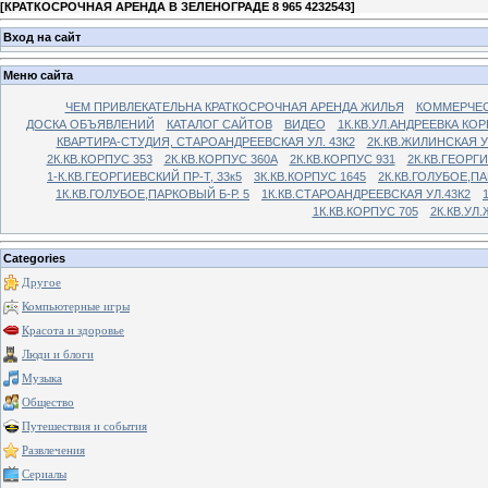
[
КРАТКОСРОЧНАЯ АРЕНДА В ЗЕЛЕНОГРАДЕ 8 965 4232543
]
Вход на сайт
Меню сайта
ЧЕМ ПРИВЛЕКАТЕЛЬНА КРАТКОСРОЧНАЯ АРЕНДА ЖИЛЬЯ
КОММЕРЧЕС
ДОСКА ОБЪЯВЛЕНИЙ
КАТАЛОГ САЙТОВ
ВИДЕО
1К.КВ.УЛ.АНДРЕЕВКА КОР
КВАРТИРА-СТУДИЯ, СТАРОАНДРЕЕВСКАЯ УЛ. 43К2
2К.КВ.ЖИЛИНСКАЯ У
2К.КВ.КОРПУС 353
2К.КВ.КОРПУС 360А
2К.КВ.КОРПУС 931
2К.КВ.ГЕОРГ
1-К.КВ.ГЕОРГИЕВСКИЙ ПР-Т, 33к5
3К.КВ.КОРПУС 1645
2К.КВ.ГОЛУБОЕ,ПА
1К.КВ.ГОЛУБОЕ,ПАРКОВЫЙ Б-Р. 5
1К.КВ.СТАРОАНДРЕЕВСКАЯ УЛ.43К2
1К.КВ.КОРПУС 705
2К.КВ.УЛ
Categories
Другое
Компьютерные игры
Красота и здоровье
Люди и блоги
Музыка
Общество
Путешествия и события
Развлечения
Сериалы