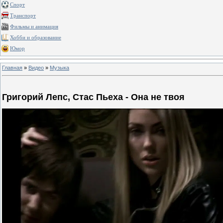
Спорт
Транспорт
Фильмы и анимация
Хобби и образование
Юмор
Главная
»
Видео
»
Музыка
Григорий Лепс, Стас Пьеха - Она не твоя