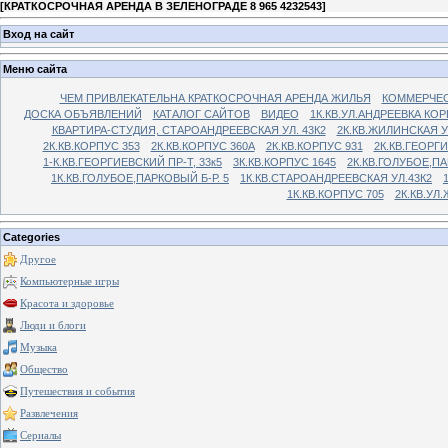
[
КРАТКОСРОЧНАЯ АРЕНДА В ЗЕЛЕНОГРАДЕ 8 965 4232543
]
Вход на сайт
Меню сайта
ЧЕМ ПРИВЛЕКАТЕЛЬНА КРАТКОСРОЧНАЯ АРЕНДА ЖИЛЬЯ
КОММЕРЧЕС
ДОСКА ОБЪЯВЛЕНИЙ
КАТАЛОГ САЙТОВ
ВИДЕО
1К.КВ.УЛ.АНДРЕЕВКА КОР
КВАРТИРА-СТУДИЯ, СТАРОАНДРЕЕВСКАЯ УЛ. 43К2
2К.КВ.ЖИЛИНСКАЯ У
2К.КВ.КОРПУС 353
2К.КВ.КОРПУС 360А
2К.КВ.КОРПУС 931
2К.КВ.ГЕОРГ
1-К.КВ.ГЕОРГИЕВСКИЙ ПР-Т, 33к5
3К.КВ.КОРПУС 1645
2К.КВ.ГОЛУБОЕ,ПА
1К.КВ.ГОЛУБОЕ,ПАРКОВЫЙ Б-Р. 5
1К.КВ.СТАРОАНДРЕЕВСКАЯ УЛ.43К2
1К.КВ.КОРПУС 705
2К.КВ.УЛ
Categories
Другое
Компьютерные игры
Красота и здоровье
Люди и блоги
Музыка
Общество
Путешествия и события
Развлечения
Сериалы