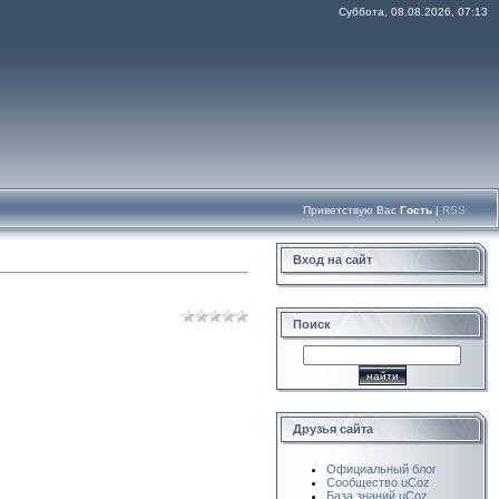
Суббота, 08.08.2026, 07:13
Приветствую Вас
Гость
|
RSS
Вход на сайт
Поиск
Друзья сайта
Официальный блог
Сообщество uCoz
База знаний uCoz