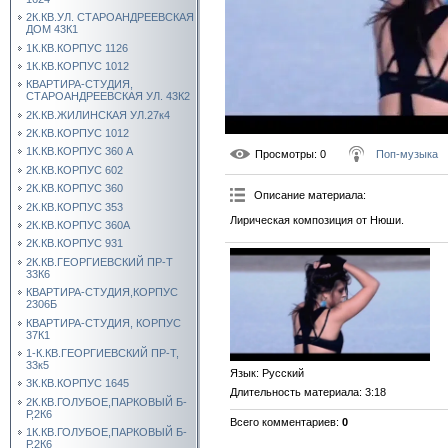
2К.КВ.УЛ. СТАРОАНДРЕЕВСКАЯ
ДОМ 43К1
1К.КВ.КОРПУС 1126
1К.КВ.КОРПУС 1012
КВАРТИРА-СТУДИЯ,
СТАРОАНДРЕЕВСКАЯ УЛ. 43К2
2К.КВ.ЖИЛИНСКАЯ УЛ.27к4
2К.КВ.КОРПУС 1012
1К.КВ.КОРПУС 360 А
Просмотры
: 0
Поп-музыка
2К.КВ.КОРПУС 602
2К.КВ.КОРПУС 360
Описание материала
:
2К.КВ.КОРПУС 353
Лирическая композиция от Нюши.
2К.КВ.КОРПУС 360А
2К.КВ.КОРПУС 931
2К.КВ.ГЕОРГИЕВСКИЙ ПР-Т
33К6
КВАРТИРА-СТУДИЯ,КОРПУС
2306Б
КВАРТИРА-СТУДИЯ, КОРПУС
37К1
1-К.КВ.ГЕОРГИЕВСКИЙ ПР-Т,
33к5
Язык
: Русский
3К.КВ.КОРПУС 1645
Длительность материала
: 3:18
2К.КВ.ГОЛУБОЕ,ПАРКОВЫЙ Б-
Р,2К6
Всего комментариев
:
0
1К.КВ.ГОЛУБОЕ,ПАРКОВЫЙ Б-
Р,2К6