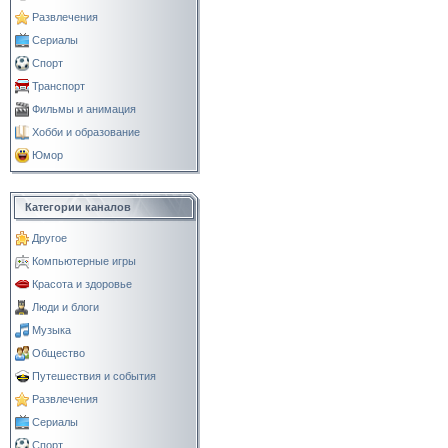
Развлечения
Сериалы
Спорт
Транспорт
Фильмы и анимация
Хобби и образование
Юмор
Категории каналов
Другое
Компьютерные игры
Красота и здоровье
Люди и блоги
Музыка
Общество
Путешествия и события
Развлечения
Сериалы
Спорт