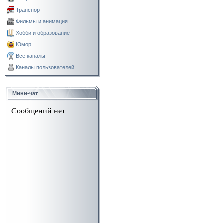
Транспорт
Фильмы и анимация
Хобби и образование
Юмор
Все каналы
Каналы пользователей
Мини-чат