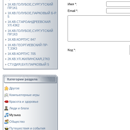
Имя *:
1К.КВ.ГОЛУБОЕ,СУРГУТСКИЙ
ПР.1К1
Email *:
1К.КВ.ГОЛУБОЕ,ПАРКОВЫЙ Б-Р.
5
1К.КВ.СТАРОАНДРЕЕВСКАЯ
УЛ.43К2
1К.КВ.ГОЛУБОЕ,СУРГУТСКИЙ
ПР.1К3
1К.КВ.КОРПУС 847
1К.КВ.ГЕОРГИЕВСКИЙ ПР-
Т,33К3
Код *:
1К.КВ.КОРПУС 705
2К.КВ.УЛ.ЖИЛИНСКАЯ,27К3
СТУДИЯ,БУЛ.ПАРКОВЫЙ 5
Категории раздела
Другое
Компьютерные игры
Красота и здоровье
Люди и блоги
Музыка
Общество
Путешествия и события