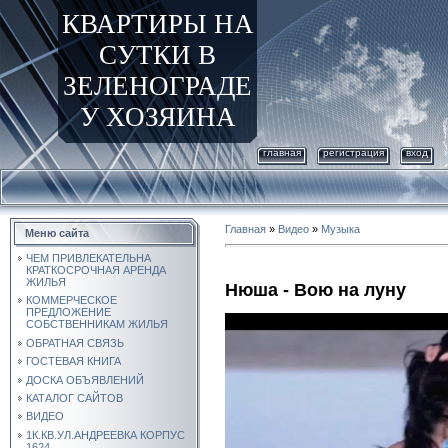
КВАРТИРЫ НА
СУТКИ В
ЗЕЛЕНОГРАДЕ
У ХОЗЯИНА
главная
регистрация
вход
Главная
»
Видео
»
Музыка
Меню сайта
ЧЕМ ПРИВЛЕКАТЕЛЬНА
КРАТКОСРОЧНАЯ АРЕНДА
ЖИЛЬЯ
Нюша - Вою на луну
КОММЕРЧЕСКОЕ
ПРЕДЛОЖЕНИЕ
СОБСТВЕННИКАМ ЖИЛЬЯ
ОБРАТНАЯ СВЯЗЬ
ГОСТЕВАЯ КНИГА
ДОСКА ОБЪЯВЛЕНИЙ
КАТАЛОГ САЙТОВ
ВИДЕО
1К.КВ.УЛ.АНДРЕЕВКА КОРПУС
1624