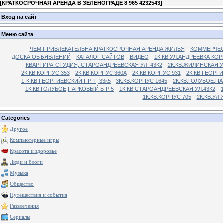
[
КРАТКОСРОЧНАЯ АРЕНДА В ЗЕЛЕНОГРАДЕ 8 965 4232543
]
Вход на сайт
Меню сайта
ЧЕМ ПРИВЛЕКАТЕЛЬНА КРАТКОСРОЧНАЯ АРЕНДА ЖИЛЬЯ
КОММЕРЧЕС
ДОСКА ОБЪЯВЛЕНИЙ
КАТАЛОГ САЙТОВ
ВИДЕО
1К.КВ.УЛ.АНДРЕЕВКА КОР
КВАРТИРА-СТУДИЯ, СТАРОАНДРЕЕВСКАЯ УЛ. 43К2
2К.КВ.ЖИЛИНСКАЯ У
2К.КВ.КОРПУС 353
2К.КВ.КОРПУС 360А
2К.КВ.КОРПУС 931
2К.КВ.ГЕОРГ
1-К.КВ.ГЕОРГИЕВСКИЙ ПР-Т, 33к5
3К.КВ.КОРПУС 1645
2К.КВ.ГОЛУБОЕ,ПА
1К.КВ.ГОЛУБОЕ,ПАРКОВЫЙ Б-Р. 5
1К.КВ.СТАРОАНДРЕЕВСКАЯ УЛ.43К2
1К.КВ.КОРПУС 705
2К.КВ.УЛ
Categories
Другое
Компьютерные игры
Красота и здоровье
Люди и блоги
Музыка
Общество
Путешествия и события
Развлечения
Сериалы